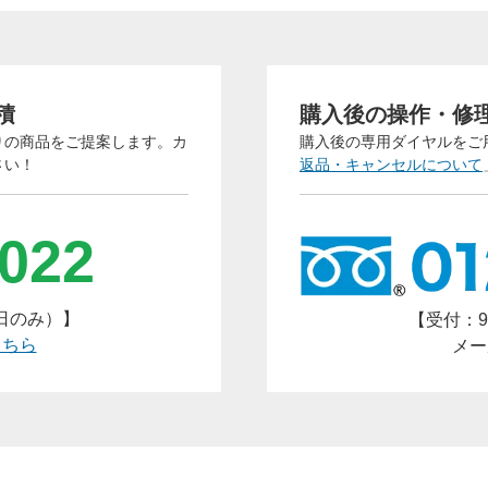
三者への開示や他の目的での使用はいたしません。当社プライ
ポリシーにつきましては次のページをご覧ください。
→
https://www.arucom.ne.jp/policy/index.html
．土日・祝祭日を挟んだ場合およびご質問の内容によっては、
積
購入後の操作・修
までに日数がかかる場合がございます。予めご了承ください。
りの商品をご提案します。カ
購入後の専用ダイヤルをご
さい！
返品・キャンセルについて
-022
平日のみ）】
【受付：9
こちら
メー