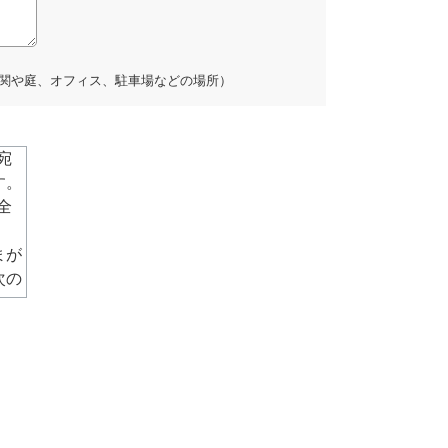
関や庭、オフィス、駐車場などの場所）
宛
す。
全
まが
次の
は電
、必
す。
社で
す。