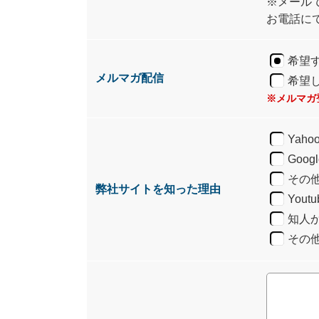
※メール
お電話に
希望
メルマガ配信
希望
※メルマガ
Yah
Goo
その
弊社サイトを知った理由
You
知人
その他