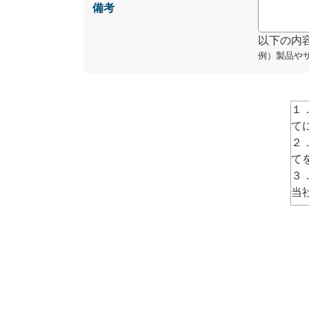
備考
以下の内
例）製品や
１
て
２
て
３
当
ペ
→
h
４
話
ず
５
責