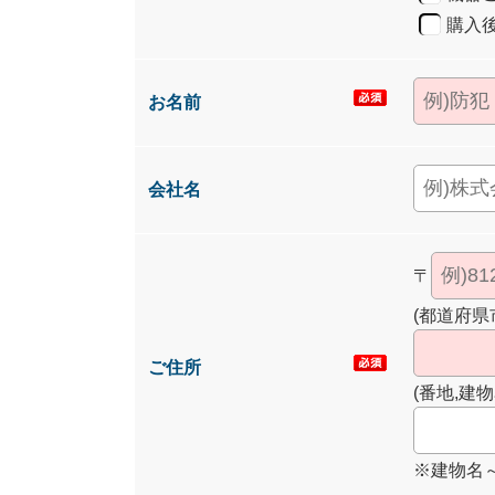
購入
お名前
会社名
〒
(都道府県
ご住所
(番地,建物
※建物名