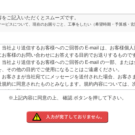
容をご記入いただくとスムーズです。
サービスについて、現在のお困りごと、工事をしたい（希望時期・予算感・玄
．当社より送信するお客様へのご回答の E-mail は、お客様個人
にお客様のお問い合わせにお答えする目的でお送りするもので
．当社より送信するお客様へのご回答の E-mail の一部、または
を、その他の目的でご使用になることはご遠慮ください。
．お客さまが当社宛てにメッセージを送付された場合、お客さ
社規約に同意されたものとみなします。規約内容については、
ージをご覧ください。
※上記内容に同意の上、 確認 ボタンを押して下さい。
ttps://www.arucom.ne.jp/rule/index.html
．E-mailでのご回答が不達の場合またはご質問の内容によって
での確認や電話・Fax・郵送でのご回答をさせて頂きますので
電話番号、Fax番号や名前、住所等のご記入をお願いいたしま
．お客様にご記入いただきました個人情報につきましては、当
任をもって管理し、お客様へのご回答にのみ使用させて頂きま