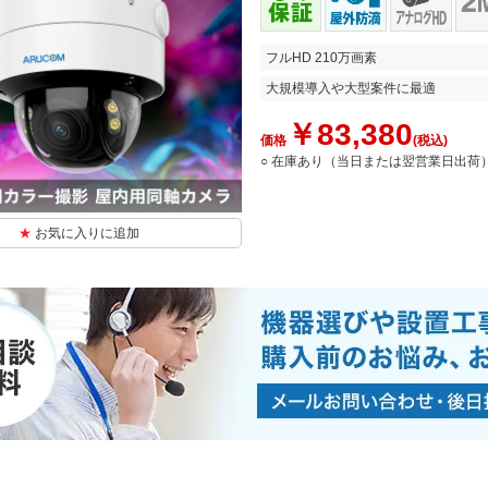
フルHD 210万画素
大規模導入や大型案件に最適
￥83,380
価格
(税込)
○ 在庫あり（当日または翌営業日出荷
お気に入りに追加