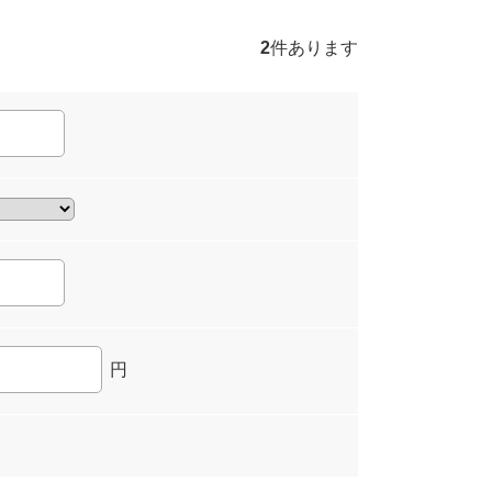
2
件あります
円