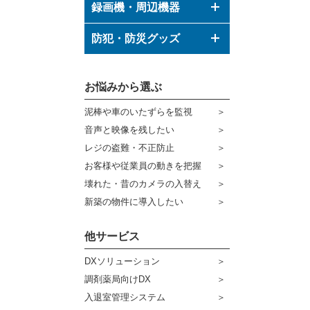
ドーム型カメラ
録画機・周辺機器
ボックス型カメラ
デジタルレコーダー
防犯・防災グッズ
バレット型カメラ
モニター
防犯グッズ
その他形状のカメラ
お悩みから選ぶ
ハウジング
防災グッズ
泥棒や車のいたずらを監視
ブラケット
ダミーカメラ
音声と映像を残したい
ケーブル
センサーライト・アラーム
レジの盗難・不正防止
お客様や従業員の動きを把握
コネクター
防犯ステッカー
壊れた・昔のカメラの入替え
その他周辺機器
宅配ボックス
新築の物件に導入したい
アウトレット品
他サービス
販売終了商品
DXソリューション
調剤薬局向けDX
入退室管理システム