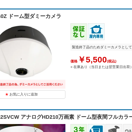
240Z ドーム型ダミーカメラ
製造終了品のためダミーカメラとして
￥5,500
価格
(税込)
○ 在庫あり（当日または翌営業日出荷
お気に入りに追加
242SVCW アナログHD210万画素 ドーム型夜間フル