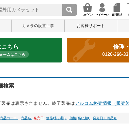
ログイン
マイページ
資料請求
カメラの設置工事
お客様サポート
はこちら
修理
0120-366-3
ォームはこちら
細検索
了製品は表示されません。終了製品は
アルコム終売情報（販売
商品コード
商品名
発売日
価格(安い順)
価格(高い順)
発売日＋商品名