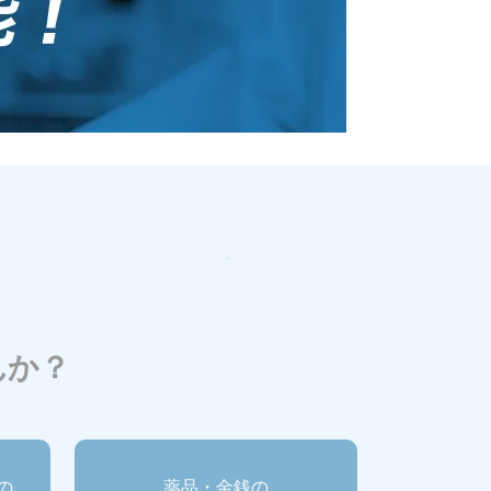
んか？
の
薬品・金銭の