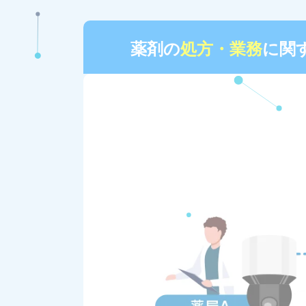
薬剤の
処方・業務
に関