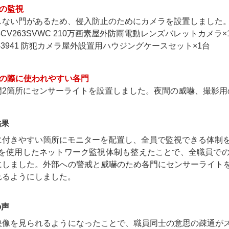
門の監視
しない門があるため、侵入防止のためにカメラを設置しました
-CV263SVWC 210万画素屋外防雨電動レンズバレットカメラ×
-3941 防犯カメラ屋外設置用ハウジングケースセット×1台
入の際に使われやすい各門
門2箇所にセンサーライトを設置しました。夜間の威嚇、撮影用
結果
に付きやすい箇所にモニターを配置し、全員で監視できる体制
Cを使用したネットワーク監視体制も整えたことで、全職員で
にしました。外部への警戒と威嚇のため各門にセンサーライト
れるようにしました。
の声
映像を見られるようになったことで、職員同士の意思の疎通が