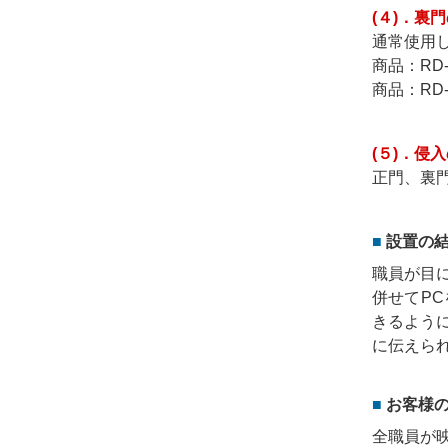
(４)．裏
通常使用
商品：RD
商品：RD
(５)．侵
正門、裏
設置の
職員が目
併せてP
きるよう
に伝えら
お客様
全職員が