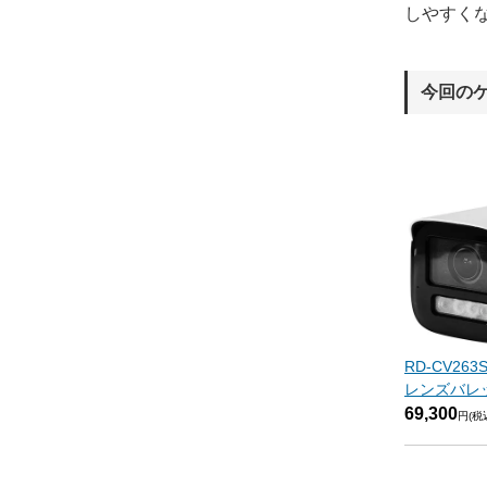
しやすく
今回の
RD-CV26
レンズバレ
69,300
円(税