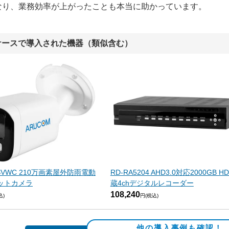
なり、業務効率が上がったことも本当に助かっています。
ケースで導入された機器（類似含む）
3SVWC 210万画素屋外防雨電動
RD-RA5204 AHD3.0対応2000GB H
ットカメラ
蔵4chデジタルレコーダー
108,240
込)
円(税込)
他の導入事例も確認！