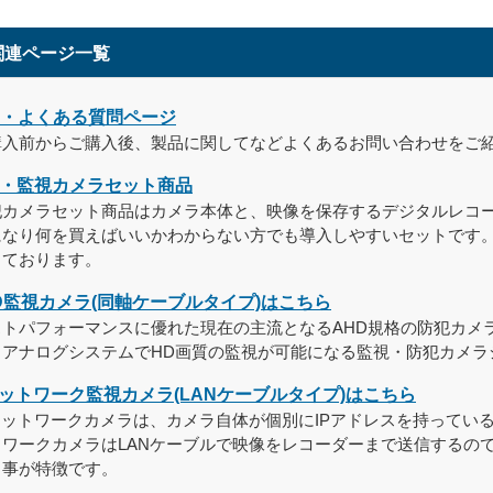
関連ページ一覧
Q・よくある質問ページ
購入前からご購入後、製品に関してなどよくあるお問い合わせをご
・監視カメラセット商品
犯カメラセット商品はカメラ本体と、映像を保存するデジタルレコ
になり何を買えばいいかわからない方でも導入しやすいセットです
っております。
D監視カメラ(同軸ケーブルタイプ)はこちら
トパフォーマンスに優れた現在の主流となるAHD規格の防犯カメラです。AHDと
、アナログシステムでHD画質の監視が可能になる監視・防犯カメラ
ネットワーク監視カメラ(LANケーブルタイプ)はこちら
ネットワークカメラは、カメラ自体が個別にIPアドレスを持ってい
トワークカメラはLANケーブルで映像をレコーダーまで送信するの
る事が特徴です。