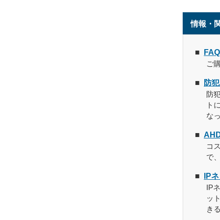
情報・
FA
ご
防犯
防
ト
な
AH
コス
で
IP
IP
ッ
き