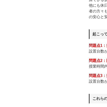
他にも休
者の方々
の安心と
起こっ
問題点1
設置台数
問題点2
授業時間
問題点3
設置台数
これら