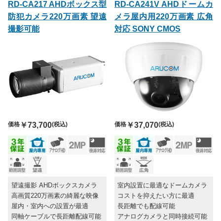
RD-CA217 AHDボックス型
RD-CA241V AHDドームカ
防犯カメラ220万画素 望遠
メラ屋内用220万画素 広角
撮影可能
対応 SONY CMOS
価格
￥73,700
(税込)
価格
￥37,070
(税込)
望遠撮影 AHDボックスカメラ
室内設置に最適なドームカメラ
高画質220万画素の綺麗な映像
コストを抑えたい方に最適
屋内・室内への設置が最適
長距離でも配線可能
同軸ケーブルで長距離配線可能
アナログカメラと同時接続可能