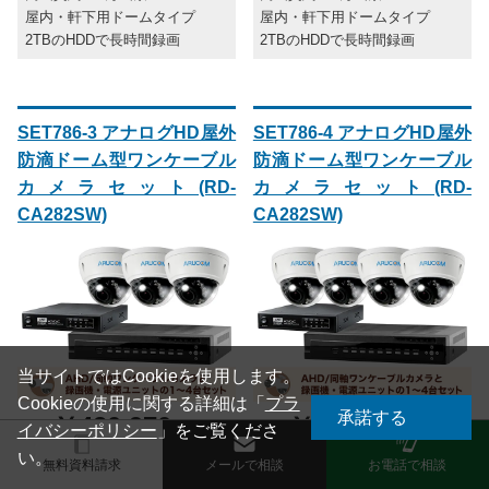
屋内・軒下用ドームタイプ
屋内・軒下用ドームタイプ
2TBのHDDで長時間録画
2TBのHDDで長時間録画
SET786-3 アナログHD屋外
SET786-4 アナログHD屋外
防滴ドーム型ワンケーブル
防滴ドーム型ワンケーブル
カメラセット(RD-
カメラセット(RD-
CA282SW)
CA282SW)
当サイトではCookieを使用します。
Cookieの使用に関する詳細は「
プラ
承諾する
￥420,970
￥482,460
価格
(税込)
価格
(税込)
イバシーポリシー
」をご覧くださ
完売しました。
完売しました。
い。
無料資料請求
メールで相談
お電話で相談