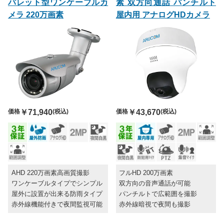
バレット型ワンケーブルカ
素 双方向通話 パンチルト
メラ 220万画素
屋内用 アナログHDカメラ
価格
￥71,940
(税込)
価格
￥43,670
(税込)
AHD 220万画素高画質撮影
フルHD 200万画素
ワンケーブルタイプでシンプル
双方向の音声通話が可能
屋外に設置が出来る防雨タイプ
パンチルトで広範囲を撮影
赤外線機能付きで夜間監視可能
赤外線暗視で夜間も撮影