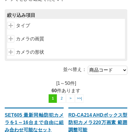
絞り込み項目
タイプ
カメラの画質
カメラの形状
並べ替え：
[1～50件]
60
件あります
1
2
>
>>|
SET605 最新同軸防犯カメ
RD-CA214 AHDボックス型
ラを1～16台まで自由に組
防犯カメラ220万画素 範囲
み合わせ可能なセット
調整可能