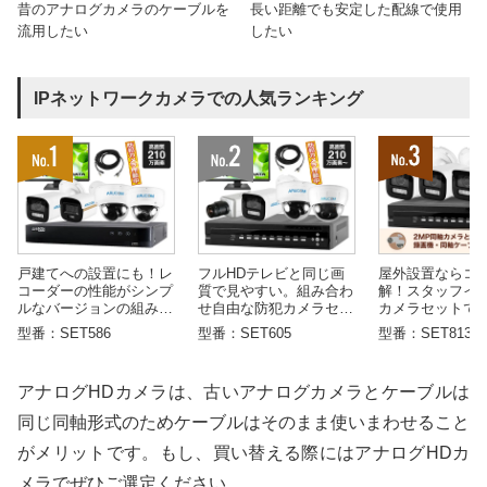
昔のアナログカメラのケーブルを
長い距離でも安定した配線で使用
流用したい
したい
IPネットワークカメラでの人気ランキング
戸建てへの設置にも！レ
フルHDテレビと同じ画
屋外設置ならコ
コーダーの性能がシンプ
質で見やすい。組み合わ
解！スタッフイ
ルなバージョンの組み合
せ自由な防犯カメラセッ
カメラセットで
わせ自由な防犯カメラセ
トです。
型番：SET586
型番：SET605
型番：SET813
ットです
アナログHDカメラは、古いアナログカメラとケーブルは
同じ同軸形式のためケーブルはそのまま使いまわせること
がメリットです。もし、買い替える際にはアナログHDカ
メラでぜひご選定ください。