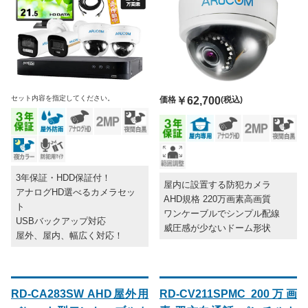
セット内容を指定してください。
価格
￥62,700
(税込)
3年保証・HDD保証付！
屋内に設置する防犯カメラ
アナログHD選べるカメラセッ
AHD規格 220万画素高画質
ト
ワンケーブルでシンプル配線
USBバックアップ対応
威圧感が少ないドーム形状
屋外、屋内、幅広く対応！
RD-CA283SW AHD屋外用
RD-CV211SPMC 200万画