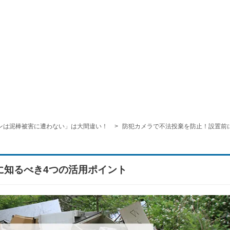
ンは泥棒被害に遭わない」は大間違い！
防犯カメラで不法投棄を防止！設置前
に知るべき4つの活用ポイント