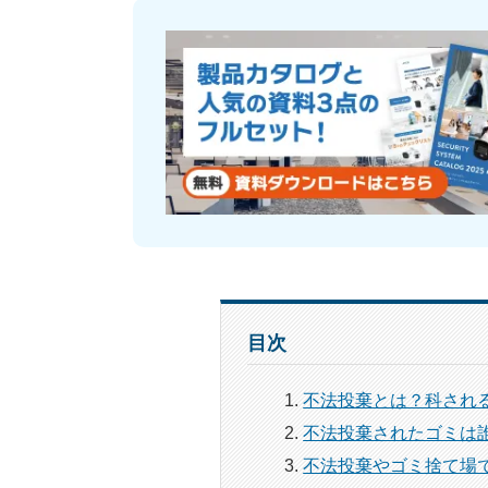
目次
不法投棄とは？科され
不法投棄されたゴミは
不法投棄やゴミ捨て場