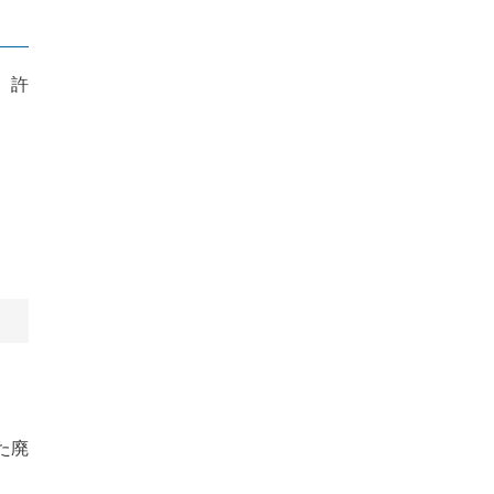
、許
た廃