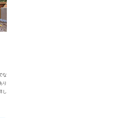
でな
あり
詳し