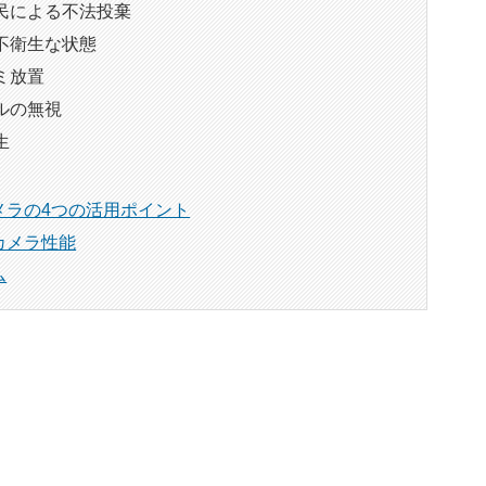
民による不法投棄
不衛生な状態
ミ放置
ルの無視
生
メラの4つの活用ポイント
カメラ性能
ム