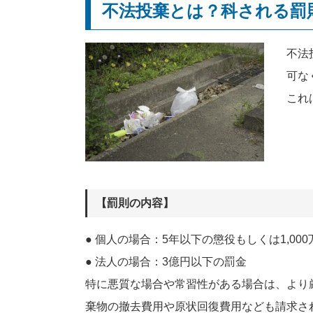
不法投棄とは？科される罰
不法
可な
これ
【罰則の内容】
● 個人の場合：5年以下の懲役もしくは1,0
● 法人の場合：3億円以下の罰金
特に悪質な場合や常習性がある場合は、より
棄物の撤去費用や原状回復費用なども請求さ