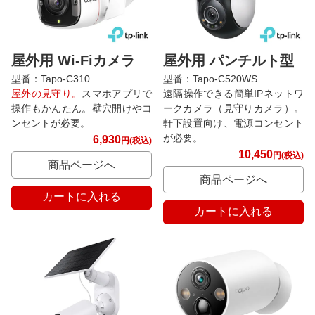
屋外用 Wi-Fiカメラ
屋外用 パンチルト型
型番：Tapo-C310
型番：Tapo-C520WS
屋外の見守り。
スマホアプリで
遠隔操作できる簡単IPネットワ
操作もかんたん。壁穴開けやコ
ークカメラ（見守りカメラ）。
ンセントが必要。
軒下設置向け、電源コンセント
が必要。
6,930
円(税込)
10,450
円(税込)
商品ページへ
商品ページへ
カートに入れる
カートに入れる