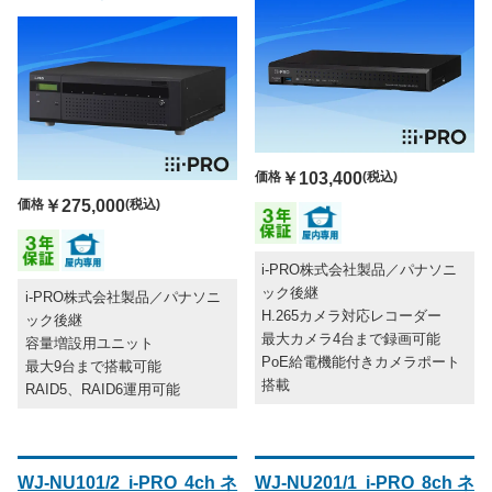
価格
￥103,400
(税込)
価格
￥275,000
(税込)
i-PRO株式会社製品／パナソニ
ック後継
i-PRO株式会社製品／パナソニ
H.265カメラ対応レコーダー
ック後継
最大カメラ4台まで録画可能
容量増設用ユニット
PoE給電機能付きカメラポート
最大9台まで搭載可能
搭載
RAID5、RAID6運用可能
WJ-NU101/2 i-PRO 4chネ
WJ-NU201/1 i-PRO 8chネ