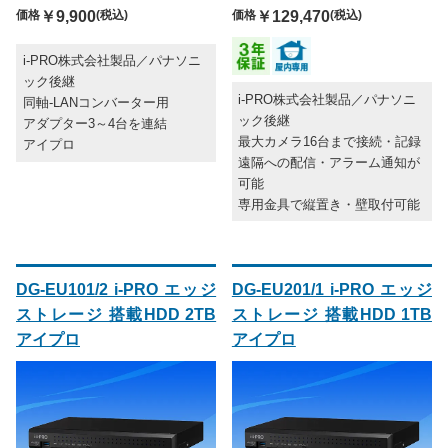
価格
￥9,900
(税込)
価格
￥129,470
(税込)
i-PRO株式会社製品／パナソニ
ック後継
i-PRO株式会社製品／パナソニ
同軸-LANコンバーター用
ック後継
アダプター3～4台を連結
最大カメラ16台まで接続・記録
アイプロ
遠隔への配信・アラーム通知が
可能
専用金具で縦置き・壁取付可能
DG-EU101/2 i-PRO エッジ
DG-EU201/1 i-PRO エッジ
ストレージ 搭載HDD 2TB
ストレージ 搭載HDD 1TB
アイプロ
アイプロ