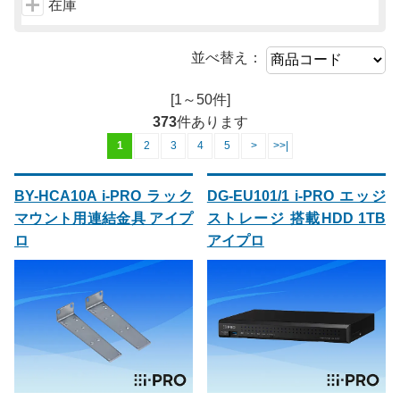
在庫
並べ替え：
[1～50件]
373
件あります
1
2
3
4
5
>
>>|
BY-HCA10A i-PRO ラック
DG-EU101/1 i-PRO エッジ
マウント用連結金具 アイプ
ストレージ 搭載HDD 1TB
ロ
アイプロ