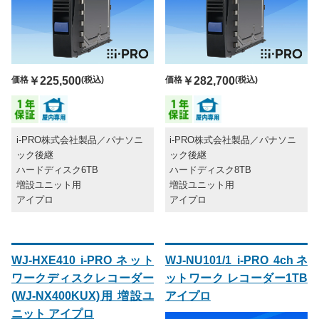
価格
￥225,500
(税込)
価格
￥282,700
(税込)
i-PRO株式会社製品／パナソニ
i-PRO株式会社製品／パナソニ
ック後継
ック後継
ハードディスク6TB
ハードディスク8TB
増設ユニット用
増設ユニット用
アイプロ
アイプロ
WJ-HXE410 i-PRO ネット
WJ-NU101/1 i-PRO 4chネ
ワークディスクレコーダー
ットワーク レコーダー1TB
(WJ-NX400KUX)用 増設ユ
アイプロ
ニット アイプロ