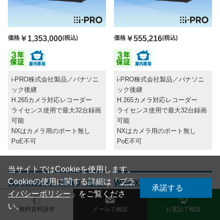
価格
￥1,353,000
(税込)
価格
￥555,216
(税込)
i-PRO株式会社製品／パナソニ
i-PRO株式会社製品／パナソニ
ック後継
ック後継
H.265カメラ対応レコーダー
H.265カメラ対応レコーダー
ライセンス使用で最大32台録画
ライセンス使用で最大32台録画
可能
可能
NXはカメラ用のポート無し
NXはカメラ用のポート無し
PoE不可
PoE不可
当サイトではCookieを使用します。
Cookieの使用に関する詳細は「
プラ
WJ-NX310/8 i-PRO 最大
WJ-NX410K i-PRO 最大
承諾する
イバシーポリシー
」をご覧くださ
32CH 2TBx4 ネットワーク
64CH ネットワークディス
い。
ディスクレコーダー アイプ
クレコーダー アイプロ
無料資料請求
メールで相談
お電話で相談
ロ