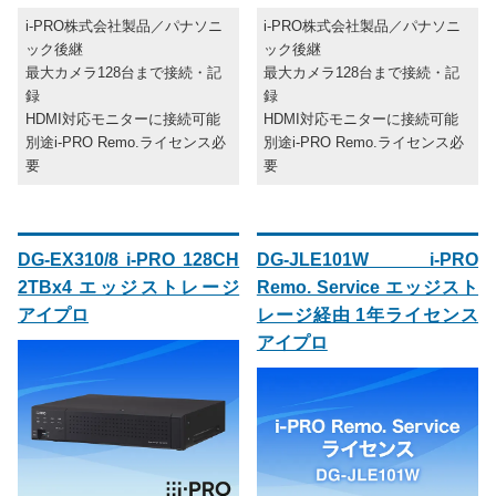
i-PRO株式会社製品／パナソニ
i-PRO株式会社製品／パナソニ
ック後継
ック後継
最大カメラ128台まで接続・記
最大カメラ128台まで接続・記
録
録
HDMI対応モニターに接続可能
HDMI対応モニターに接続可能
別途i-PRO Remo.ライセンス必
別途i-PRO Remo.ライセンス必
要
要
DG-EX310/8 i-PRO 128CH
DG-JLE101W i-PRO
2TBx4 エッジストレージ
Remo. Service エッジスト
アイプロ
レージ経由 1年ライセンス
アイプロ