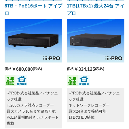
8TB・PoE16ポート アイプ
1TB(1TBx1) 最大24台 アイ
ロ
プロ
価格
￥680,000
(税込)
価格
￥334,125
(税込)
i-PRO株式会社製品／パナソニ
i-PRO株式会社製品／パナソニ
ック後継
ック後継
H.265カメラ対応レコーダー
ネットワークレコーダー
最大カメラ16台まで録画可能
最大24台まで接続可能
PoE給電機能付きカメラポート
1TBのHDD搭載
搭載