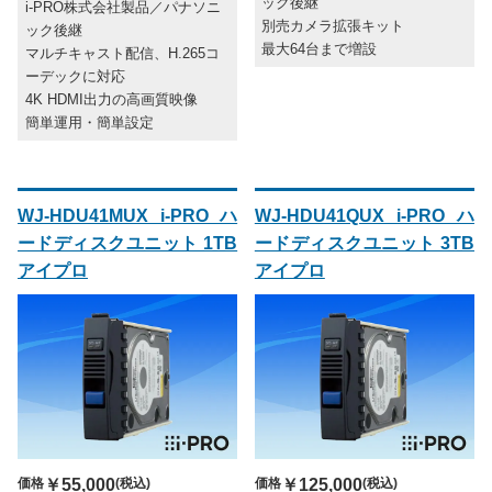
ック後継
i-PRO株式会社製品／パナソニ
別売カメラ拡張キット
ック後継
最大64台まで増設
マルチキャスト配信、H.265コ
ーデックに対応
4K HDMI出力の高画質映像
簡単運用・簡単設定
WJ-HDU41MUX i-PRO ハ
WJ-HDU41QUX i-PRO ハ
ードディスクユニット 1TB
ードディスクユニット 3TB
アイプロ
アイプロ
価格
￥55,000
(税込)
価格
￥125,000
(税込)