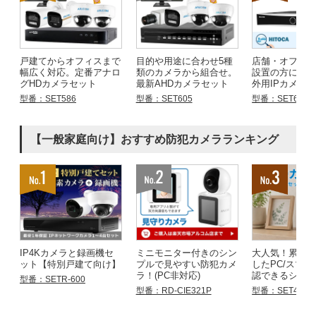
戸建てからオフィスまで
目的や用途に合わせ5種
店舗・オフィ
幅広く対応。定番アナロ
類のカメラから組合せ。
設置の方にお
グHDカメラセット
最新AHDカメラセット
外用IPカメラ
型番：SET586
型番：SET605
型番：SET683
【一般家庭向け】おすすめ防犯カメラランキング
IP4Kカメラと録画機セ
ミニモニター付きのシン
大人気！累計
ット【特別戸建て向け】
プルで見やすい防犯カメ
したPC/スマ
ラ！(PC非対応)
認できるシリ
型番：SETR-600
型番：RD-CIE321P
型番：SET4855