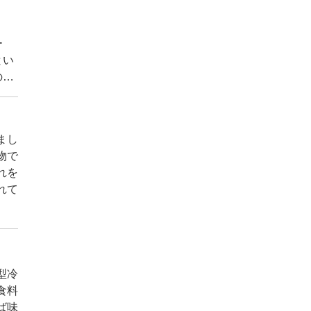
ー
とい
の基
説し
まし
物で
れを
れて
型冷
食料
ば味