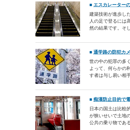
エスカレーター
建築技術が進歩し
人の足で登るには
然の結果です。そ
ターを活用する事
な建造物であれば、多
通学路の防犯カ
世の中の犯罪の多
よって、何らかの
す者は与し易い相
益を得る事が出来るか
痴漢防止目的で
日本の国土は比較
が狭いせいで土地
公共の乗り物であ
ため待ち時間が少な