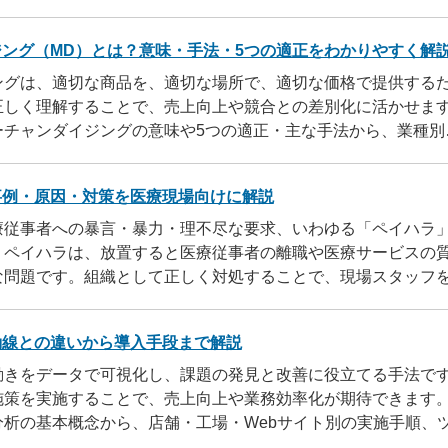
ので、ぜひ参考にしてください。
ング（MD）とは？意味・手法・5つの適正をわかりやすく解
ングは、適切な商品を、適切な場所で、適切な価格で提供する
正しく理解することで、売上向上や競合との差別化に活かせま
ーチャンダイジングの意味や5つの適正・主な手法から、業種別
ャンダイザーのスキルまで解説します。
事例・原因・対策を医療現場向けに解説
療従事者への暴言・暴力・理不尽な要求、いわゆる「ペイハラ
。ペイハラは、放置すると医療従事者の離職や医療サービスの
な問題です。組織として正しく対処することで、現場スタッフ
境を維持できます。
動線との違いから導入手段まで解説
動きをデータで可視化し、課題の発見と改善に役立てる手法で
施策を実施することで、売上向上や業務効率化が期待できます
分析の基本概念から、店舗・工場・Webサイト別の実施手順、
時の注意点まで幅広く解説します。導入を検討している方はぜ