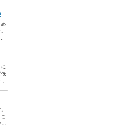
説
ため
す。
の
」に
質低
を守
す。
。こ
ツー
ひ参