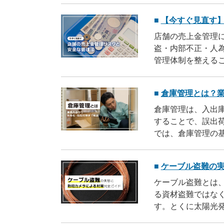
考にしてください
【今すぐ見直す
店舗の売上金管理
盗・内部不正・人
管理体制を整える
倉庫管理とは？
倉庫管理は、入出
することで、誤出
では、倉庫管理の
選び方まで幅広く
ケーブル盗難の
ケーブル盗難とは
る資材盗難ではな
す。とくに太陽光