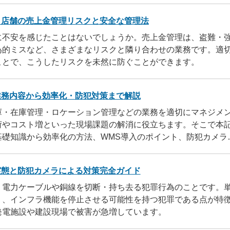
。
】店舗の売上金管理リスクと安全な管理法
に不安を感じたことはないでしょうか。売上金管理は、盗難・
為的ミスなど、さまざまなリスクと隣り合わせの業務です。適
ことで、こうしたリスクを未然に防ぐことができます。
業務内容から効率化・防犯対策まで解説
庫・在庫管理・ロケーション管理などの業務を適切にマネジメ
荷やコスト増といった現場課題の解消に役立ちます。そこで本
基礎知識から効率化の方法、WMS導入のポイント、防犯カメラ
解説します。業務改善や防犯対策の参考としてご活用ください
実態と防犯カメラによる対策完全ガイド
、電力ケーブルや銅線を切断・持ち去る犯罪行為のことです。
く、インフラ機能を停止させる可能性を持つ犯罪である点が特
発電施設や建設現場で被害が急増しています。