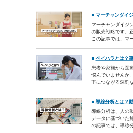
かも紹介している
マーチャンダイジ
マーチャンダイジ
の販売戦略です。
この記事では、マ
活用事例やマーチ
ペイハラとは？
患者や家族から医
悩んでいませんか
下につながる深刻
り、安全な職場環
導線分析とは？
導線分析は、人の
データに基づいた
の記事では、導線
ルの選び方、導入