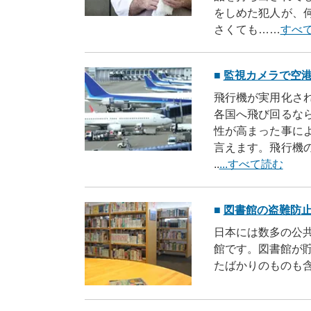
をしめた犯人が、
さくても……
すべ
監視カメラで空
飛行機が実用化さ
各国へ飛び回るな
性が高まった事に
言えます。飛行機
..
...すべて読む
図書館の盗難防
日本には数多の公
館です。図書館が
たばかりのものも
書館が愛用される
り次第に ..
...すべ