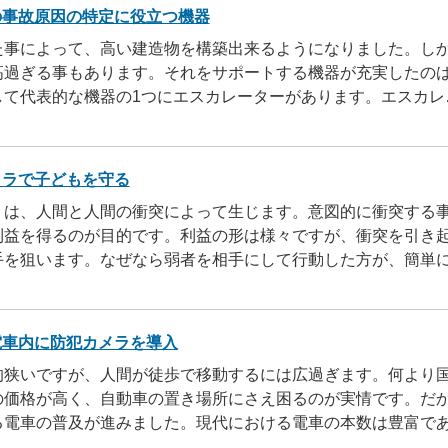
の事故原因の特定に役立つ機器
た事によって、高い建造物を構築出来るようになりました。し
高過ぎる事もあります。それをサポートする機器が充実したの
して代表的な機器の1つにエスカレーターがあります。エスカレ
によって、移動が格段に楽になるのは間違いありません。移動
くの人が ..
...すべて読む
メラで子どもを守る
くは、人間と人間の衝突によって生じます。意図的に衝突する
利益を得るのが目的です。利益の形は様々ですが、衝突を引き
手を狙います。なぜなら弱者を相手にして行動した方が、簡単
ら ..
...すべて読む
電車内に防犯カメラを導入
的狭いですが、人間が徒歩で移動するには広過ぎます。何より
の価格が高く、自動車の置き場所にさえ困るのが実情です。だ
る電車の普及が進みました。現代における電車の本数は豊富で
く、非常に重宝されています。しかし人が多い特性を ..
...す