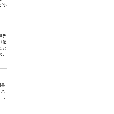
が小
世界
利便
だと
め、
図書
され
、図
当た