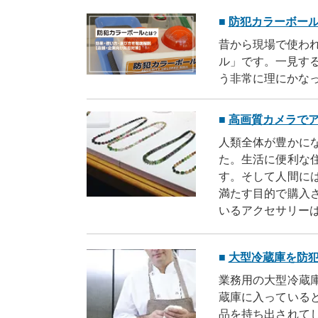
防犯カラーボー
昔から現場で使わ
ル」です。一見す
う非常に理にかな
本知識から効果、
ます。
高画質カメラで
人類全体が豊かに
た。生活に便利な
す。そして人間に
満たす目的で購入
いるアクセサリーは 
大型冷蔵庫を防
業務用の大型冷蔵
蔵庫に入っている
品を持ち出されて