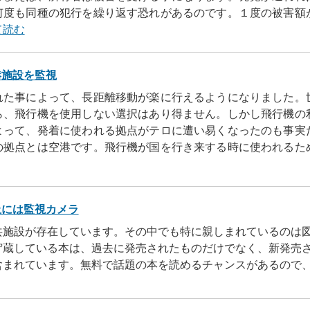
何度も同種の犯行を繰り返す恐れがあるのです。１度の被害額
て読む
港施設を監視
れた事によって、長距離移動が楽に行えるようになりました。
ら、飛行機を使用しない選択はあり得ません。しかし飛行機の
よって、発着に使われる拠点がテロに遭い易くなったのも事実
の拠点とは空港です。飛行機が国を行き来する時に使われるた
止には監視カメラ
共施設が存在しています。その中でも特に親しまれているのは
貯蔵している本は、過去に発売されたものだけでなく、新発売
含まれています。無料で話題の本を読めるチャンスがあるので
のは当然です。読書を趣味にしている人は、気になった本を手
て読む