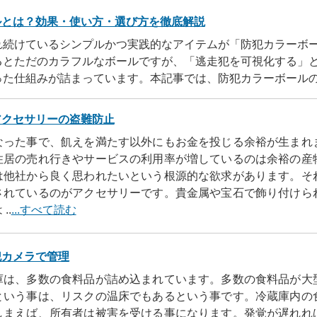
ルとは？効果・使い方・選び方を徹底解説
れ続けているシンプルかつ実践的なアイテムが「防犯カラーボ
るとただのカラフルなボールですが、「逃走犯を可視化する」
った仕組みが詰まっています。本記事では、防犯カラーボール
他の防犯用品との違いまで、店舗・企業向けにわかりやすく解
アクセサリーの盗難防止
なった事で、飢えを満たす以外にもお金を投じる余裕が生まれ
住居の売れ行きやサービスの利用率が増しているのは余裕の産
は他社から良く思われたいという根源的な欲求があります。そ
されているのがアクセサリーです。貴金属や宝石で飾り付けら
..
...すべて読む
犯カメラで管理
庫は、多数の食料品が詰め込まれています。多数の食料品が大
という事は、リスクの温床でもあるという事です。冷蔵庫内の
しまえば、所有者は被害を受ける事になります。発覚が遅れれ