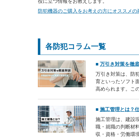
役に立つ情報をお教えします。
防犯機器のご購入をお考えの方にオススメの商
各防犯コラム一覧
万引き対策を徹
万引き対策は、防
育といったソフト
高められます。こ
EASタグ・発見
自店の防犯体制を
施工管理とは？
施工管理は、建設
職・就職の判断材
収・資格・労働環