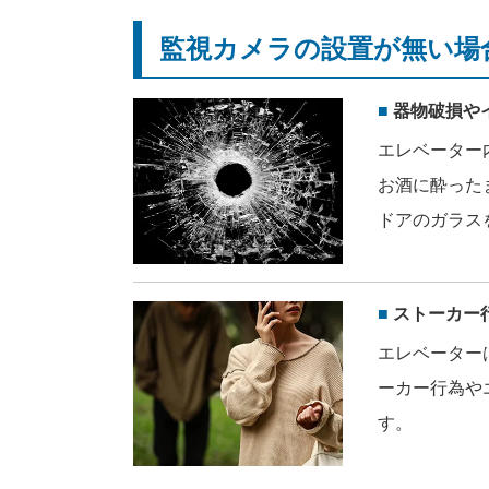
監視カメラの設置が無い場
器物破損や
エレベーター
お酒に酔った
ドアのガラス
ストーカー
エレベーター
ーカー行為や
す。