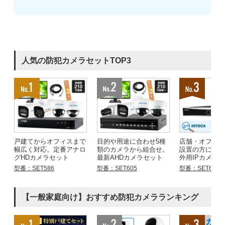
人気の防犯カメラセットTOP3
戸建てからオフィスまで
目的や用途に合わせ5種
店舗・オフィ
幅広く対応。定番アナロ
類のカメラから組合せ。
設置の方にお
グHDカメラセット
最新AHDカメラセット
外用IPカメラ
型番：SET586
型番：SET605
型番：SET683
【一般家庭向け】おすすめ防犯カメラランキング