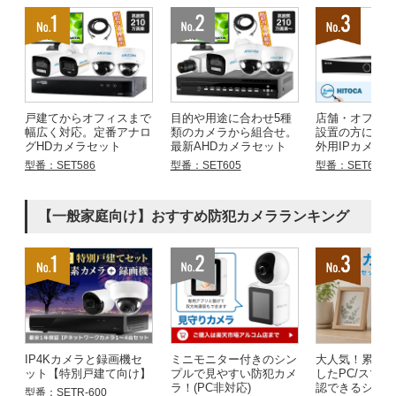
戸建てからオフィスまで
目的や用途に合わせ5種
店舗・オフィ
幅広く対応。定番アナロ
類のカメラから組合せ。
設置の方にお
グHDカメラセット
最新AHDカメラセット
外用IPカメラ
型番：SET586
型番：SET605
型番：SET683
【一般家庭向け】おすすめ防犯カメラランキング
IP4Kカメラと録画機セ
ミニモニター付きのシン
大人気！累計
ット【特別戸建て向け】
プルで見やすい防犯カメ
したPC/スマ
ラ！(PC非対応)
認できるシリ
型番：SETR-600