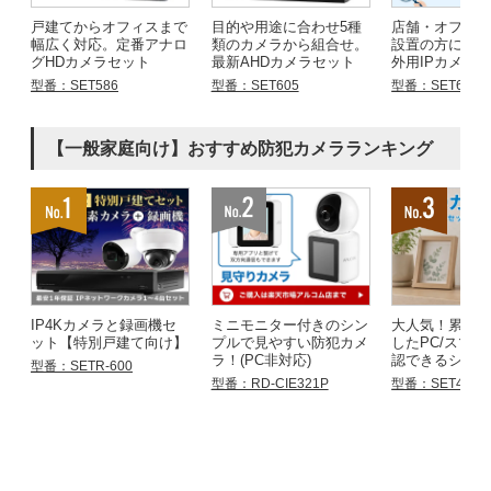
戸建てからオフィスまで
目的や用途に合わせ5種
店舗・オフィ
幅広く対応。定番アナロ
類のカメラから組合せ。
設置の方にお
グHDカメラセット
最新AHDカメラセット
外用IPカメラ
型番：SET586
型番：SET605
型番：SET683
【一般家庭向け】おすすめ防犯カメラランキング
IP4Kカメラと録画機セ
ミニモニター付きのシン
大人気！累計
ット【特別戸建て向け】
プルで見やすい防犯カメ
したPC/スマ
ラ！(PC非対応)
認できるシリ
型番：SETR-600
型番：RD-CIE321P
型番：SET4855