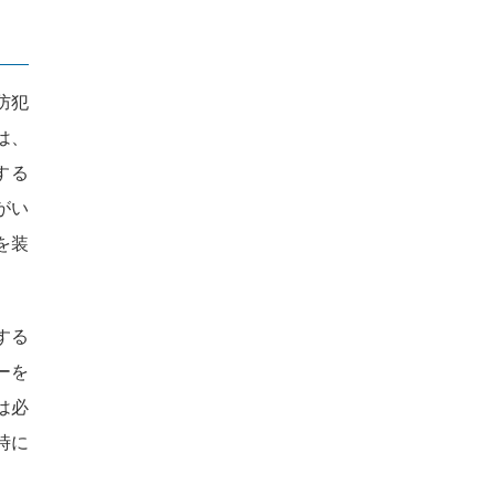
防犯
は、
する
がい
を装
する
ーを
は必
時に