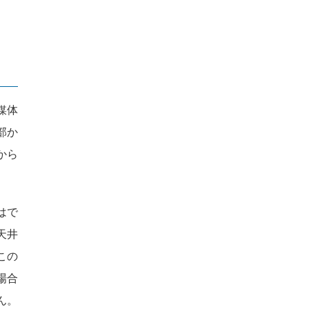
媒体
部か
から
はで
天井
この
場合
ん。