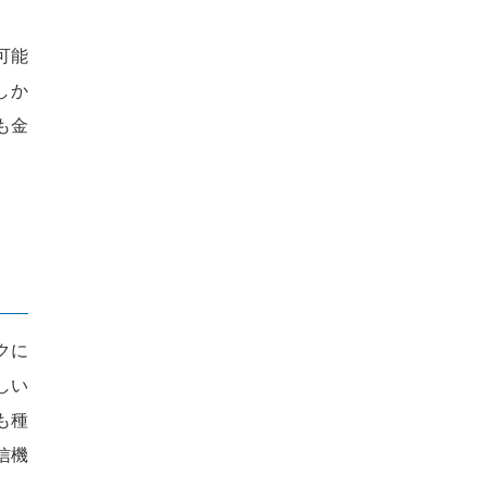
可能
しか
も金
クに
しい
も種
信機