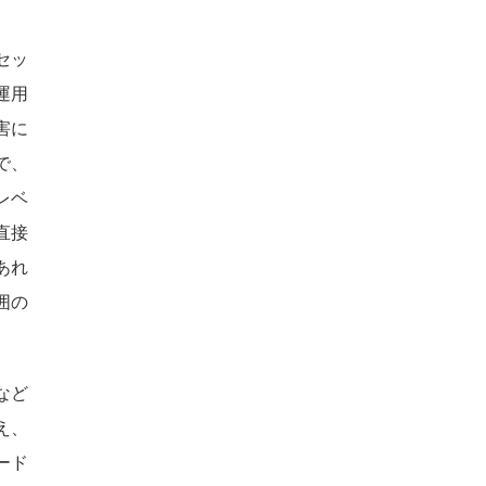
セッ
運用
害に
で、
レベ
直接
あれ
囲の
など
え、
ード