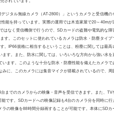
発売されています。
防塵デジタル無線カメラ（AT-2800）」というカメラと受信機の
達性能を持っています。実際の運用では木造家屋で20～40mが
ではなく受信機側で行うので、SDカードの盗難や電気的な障
ります。このセットに使われているカメラは防水・防塵タイプ
ます。IP66規格に相当するということは、粉塵に関しては最高
います。また、防水に関しては、いろいろな方向から強い水を
ています。このような十分な防水・防塵性能を備えたカメラで
なみに、このカメラには集音マイクが搭載されているので、周
4台までのカメラからの映像・音声を受信できます。また、TV
可能です。SDカードへの映像記録も4台のカメラ分を同時に行
カメラの映像を88時間分録画することが可能です。本体にSDカ