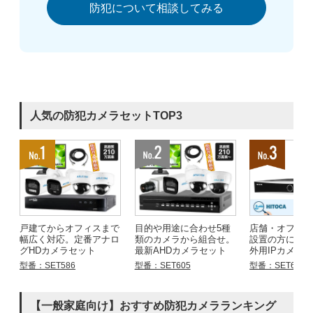
防犯について相談してみる
人気の防犯カメラセットTOP3
戸建てからオフィスまで
目的や用途に合わせ5種
店舗・オフィ
幅広く対応。定番アナロ
類のカメラから組合せ。
設置の方にお
グHDカメラセット
最新AHDカメラセット
外用IPカメラ
型番：SET586
型番：SET605
型番：SET683
【一般家庭向け】おすすめ防犯カメラランキング