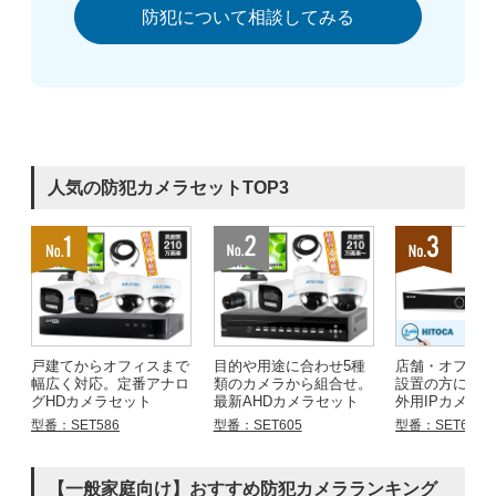
防犯について相談してみる
人気の防犯カメラセットTOP3
戸建てからオフィスまで
目的や用途に合わせ5種
店舗・オフィ
幅広く対応。定番アナロ
類のカメラから組合せ。
設置の方にお
グHDカメラセット
最新AHDカメラセット
外用IPカメラ
型番：SET586
型番：SET605
型番：SET683
【一般家庭向け】おすすめ防犯カメラランキング