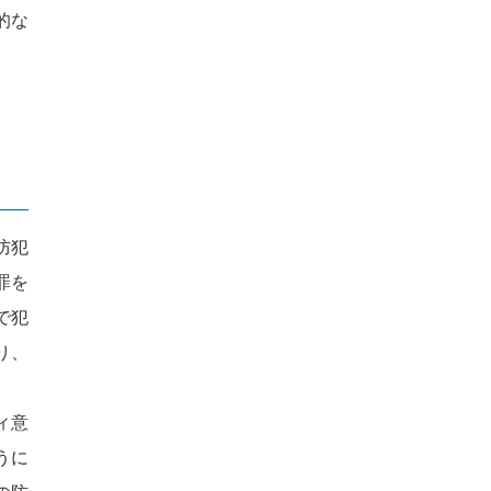
的な
防犯
罪を
で犯
り、
ィ意
うに