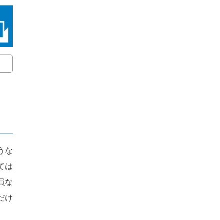
うな
ては
員な
だけ