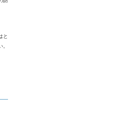
の防
はと
い。