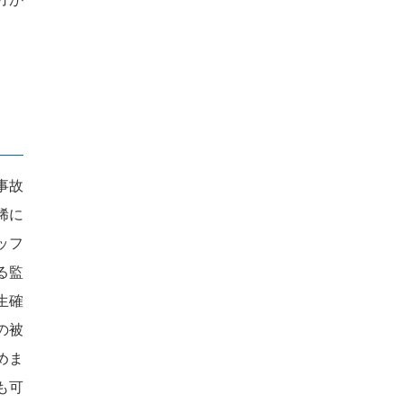
事故
稀に
ッフ
る監
生確
の被
めま
も可