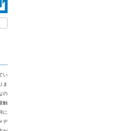
てい
りま
なの
接触
時に
メデ
方が