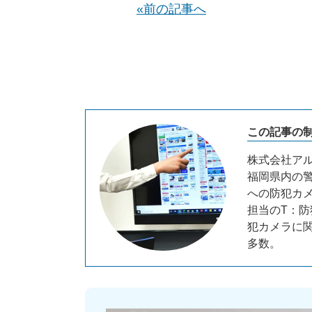
«前の記事へ
この記事の制
株式会社アル
福岡県内の警
への防犯カ
担当のT：防
犯カメラに
多数。