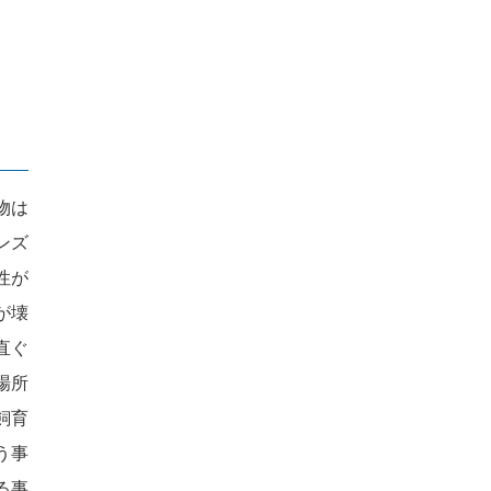
物は
ンズ
性が
が壊
直ぐ
場所
飼育
う事
る事