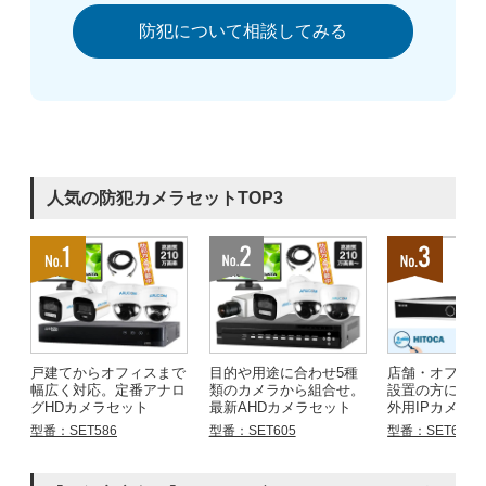
防犯について相談してみる
人気の防犯カメラセットTOP3
戸建てからオフィスまで
目的や用途に合わせ5種
店舗・オフィ
幅広く対応。定番アナロ
類のカメラから組合せ。
設置の方にお
グHDカメラセット
最新AHDカメラセット
外用IPカメラ
型番：SET586
型番：SET605
型番：SET683