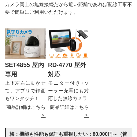
カメラ同士の無線接続だから近い距離であれば配線工事不
要で簡単にご利用いただけます。
SET4855 屋内
RD-4770 屋外
専用
対応
上下左右に動かせ
モニター付き+ソ
て、アプリで録画
ーラー充電にも対
もワンタッチ！
応した無線カメラ
商品詳細はこちら
商品詳細はこちら
＞
＞
梅：機能も性能も保証も重視したい：80,000円～（普