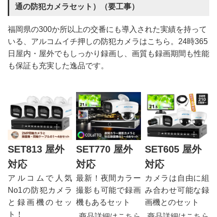
通の防犯カメラセット）（要工事）
福岡県の300か所以上の交番にも導入された実績を持って
いる、アルコムイチ押しの防犯カメラはこちら。24時365
日屋内・屋外でもしっかり録画し、画質も録画期間も性能
も保証も充実した逸品です。
SET813 屋外
SET770 屋外
SET605 屋外
対応
対応
対応
アルコムで人気
最新！夜間カラー
カメラは自由に組
No1の防犯カメラ
撮影も可能で録画
み合わせ可能な録
と録画機のセッ
機もあるセット
画機とのセット
ト！
商品詳細はこちら
商品詳細はこちら