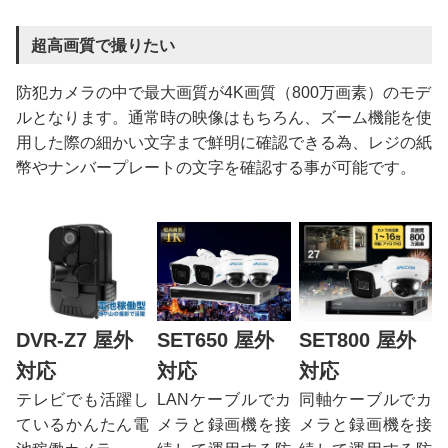
超高画質で撮りたい
防犯カメラの中で最大画質が4K画質（800万画素）のモデ
ルとなります。通常時の映像はもちろん、ズーム機能を使
用した際の細かい文字まで鮮明に確認できる為、レジの紙
幣やナンバープレートの文字を確認する事が可能です。
DVR-Z7 屋外
SET650 屋外
SET800 屋外
対応
対応
対応
テレビでも活躍し
LANケーブルでカ
同軸ケーブルでカ
ているかんたん電
メラと録画機を接
メラと録画機を接