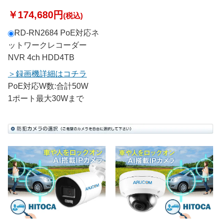
￥174,680円
(税込)
RD-RN2684 PoE対応ネ
ットワークレコーダー
NVR 4ch HDD4TB
録画機詳細はコチラ
PoE対応W数:合計50W
1ポート最大30Wまで