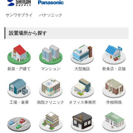
サンワサプライ
パナソニック
設置場所から探す
新築・戸建て
マンション
大型施設
飲食店・店舗
工場・倉庫
病院クリニック
オフィス事務所
学校関係