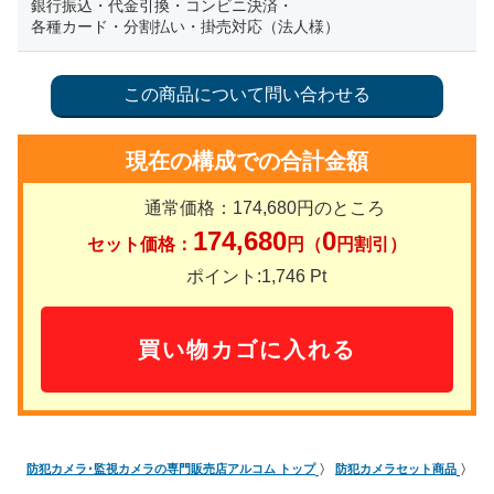
銀行振込・代金引換・コンビニ決済・
各種カード・分割払い・掛売対応（法人様）
現在の構成での合計金額
通常価格：
174,680
円のところ
174,680
0
セット価格：
円（
円割引）
ポイント:
1,746
Pt
防犯カメラ･監視カメラの専門販売店アルコム トップ
防犯カメラセット商品
S