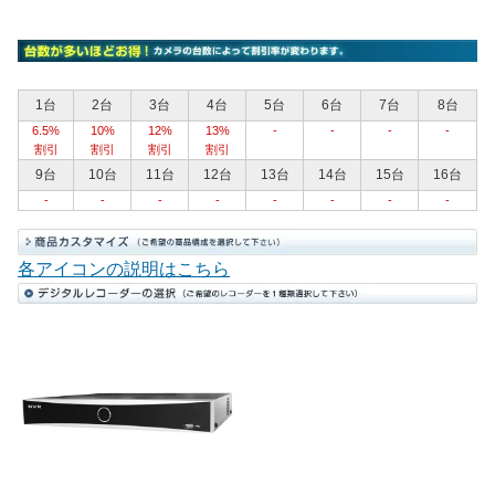
1台
2台
3台
4台
5台
6台
7台
8台
6.5%
10%
12%
13%
-
-
-
-
割引
割引
割引
割引
9台
10台
11台
12台
13台
14台
15台
16台
-
-
-
-
-
-
-
-
各アイコンの説明はこちら