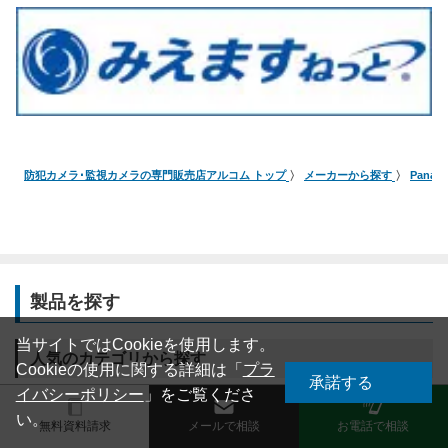
防犯カメラ･監視カメラの専門販売店アルコム トップ
メーカーから探す
Pana
製品を探す
当サイトではCookieを使用します。
人気のカテゴリから探す
Cookieの使用に関する詳細は「
プラ
承諾する
イバシーポリシー
」をご覧くださ
い。
無料資料請求
メールで相談
お電話で相談