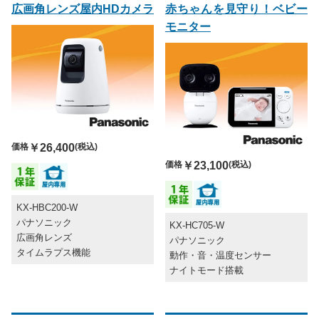
広画角レンズ屋内HDカメラ
赤ちゃんを見守り！ベビー
モニター
価格
￥26,400
(税込)
価格
￥23,100
(税込)
KX-HBC200-W
パナソニック
KX-HC705-W
広画角レンズ
パナソニック
タイムラプス機能
動作・音・温度センサー
ナイトモード搭載