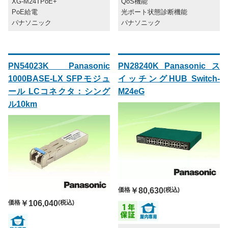
XG-M24TPoE+
QoS機能
PoE給電
光ポート状態診断機能
パナソニック
パナソニック
PN54023K Panasonic
PN28240K Panasonic ス
1000BASE-LX SFPモジュ
イッチングHUB Switch-
ール LCコネクタ：シング
M24eG
ル10km
価格
￥80,630
(税込)
価格
￥106,040
(税込)