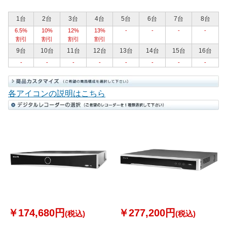
1台
2台
3台
4台
5台
6台
7台
8台
6.5%
10%
12%
13%
-
-
-
-
割引
割引
割引
割引
9台
10台
11台
12台
13台
14台
15台
16台
-
-
-
-
-
-
-
-
各アイコンの説明はこちら
￥174,680円
￥277,200円
(税込)
(税込)