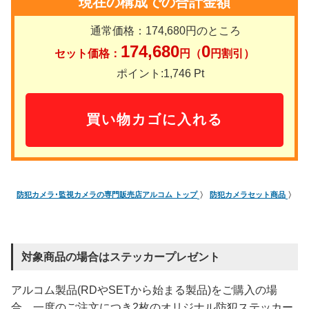
現在の構成での合計金額
通常価格：
174,680
円のところ
174,680
0
セット価格：
円（
円割引）
ポイント:
1,746
Pt
防犯カメラ･監視カメラの専門販売店アルコム トップ
防犯カメラセット商品
夜
対象商品の場合はステッカープレゼント
アルコム製品(RDやSETから始まる製品)をご購入の場
合、一度のご注文につき2枚のオリジナル防犯ステッカー