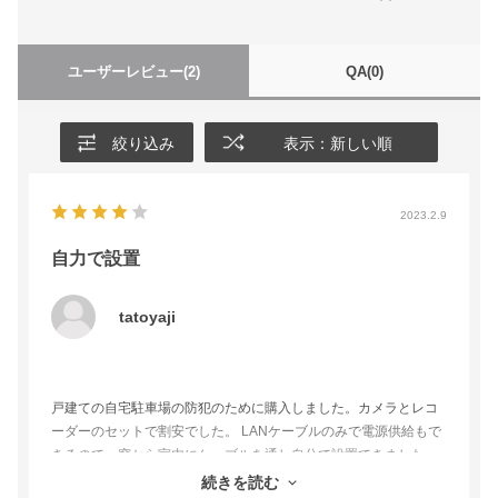
ユーザーレビュー
(2)
QA
(0)
絞り込み
表示：新しい順
2023.2.9
自力で設置
tatoyaji
戸建ての自宅駐車場の防犯のために購入しました。カメラとレコ
ーダーのセットで割安でした。 LANケーブルのみで電源供給もで
きるので、窓から室内にケーブルを通し自分で設置できました。
後日ルーターを追加購入しましたが、遠隔監視の設定がよく分か
続きを読む