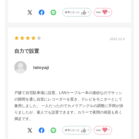
らず、そのままモニター監視と録画で運用してます。
参考になった
0
Like!
0
2022.12.3
自力で設置
tatoyaji
戸建て自宅駐車場に設置。LANケーブル一本の接続なのでサッシ
の隙間を通し自室にレコーダーを置き、テレビをモニターとして
兼用しました。 一人だったのでカメラアングルの調整に手間が掛
りましたが、素人でも設置できます。カラーで夜間の画質も良く
満足です。
参考になった
0
Like!
0