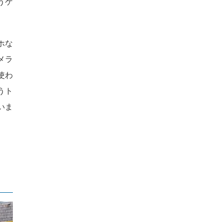
うケ
ホな
メラ
使わ
うト
いま