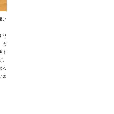
帯と
より
、円
択す
ず、
める
いま