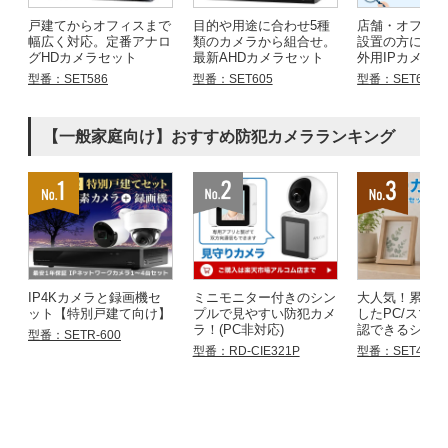
戸建てからオフィスまで
目的や用途に合わせ5種
店舗・オフィ
幅広く対応。定番アナロ
類のカメラから組合せ。
設置の方にお
グHDカメラセット
最新AHDカメラセット
外用IPカメラ
型番：SET586
型番：SET605
型番：SET683
【一般家庭向け】おすすめ防犯カメラランキング
IP4Kカメラと録画機セ
ミニモニター付きのシン
大人気！累計
ット【特別戸建て向け】
プルで見やすい防犯カメ
したPC/スマ
ラ！(PC非対応)
認できるシリ
型番：SETR-600
型番：RD-CIE321P
型番：SET4855