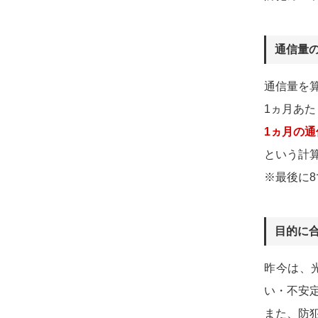
通信量
通信量を
1ヵ月あ
1ヵ月の通
という計
※最後に8
目的に
昨今は、光
い・不安
また、防