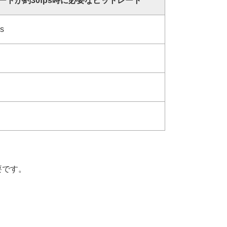
ートが約30fps時に必要なビットレート
s
要です。