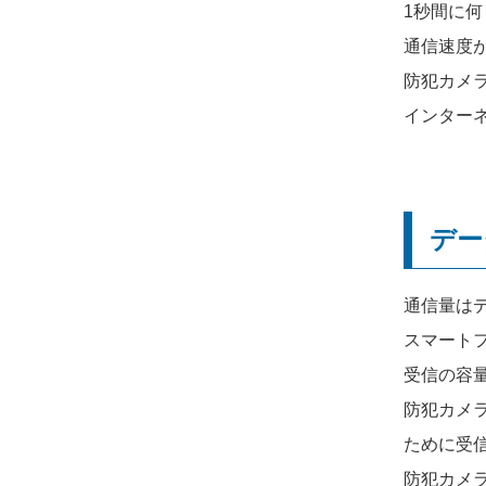
1秒間に
通信速度が
防犯カメ
インター
デー
通信量は
スマート
受信の容
防犯カメ
ために受
防犯カメ