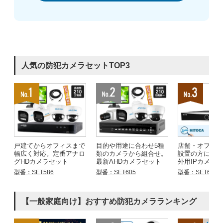
人気の防犯カメラセットTOP3
戸建てからオフィスまで
目的や用途に合わせ5種
店舗・オフィ
幅広く対応。定番アナロ
類のカメラから組合せ。
設置の方にお
グHDカメラセット
最新AHDカメラセット
外用IPカメラ
型番：SET586
型番：SET605
型番：SET683
【一般家庭向け】おすすめ防犯カメラランキング