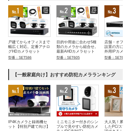
戸建てからオフィスまで
目的や用途に合わせ5種
店舗・オフィ
幅広く対応。定番アナロ
類のカメラから組合せ。
設置の方にお
グHDカメラセット
最新AHDカメラセット
外用IPカメラ
型番：SET586
型番：SET605
型番：SET683
【一般家庭向け】おすすめ防犯カメラランキング
IP4Kカメラと録画機セ
ミニモニター付きのシン
大人気！累計
ット【特別戸建て向け】
プルで見やすい防犯カメ
したPC/スマ