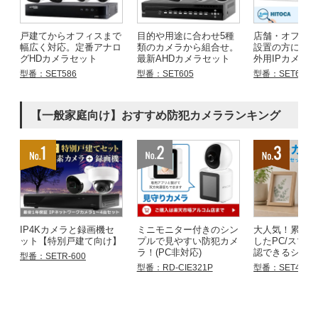
戸建てからオフィスまで
目的や用途に合わせ5種
店舗・オフィ
幅広く対応。定番アナロ
類のカメラから組合せ。
設置の方にお
グHDカメラセット
最新AHDカメラセット
外用IPカメラ
型番：SET586
型番：SET605
型番：SET683
【一般家庭向け】おすすめ防犯カメラランキング
IP4Kカメラと録画機セ
ミニモニター付きのシン
大人気！累計
ット【特別戸建て向け】
プルで見やすい防犯カメ
したPC/スマ
ラ！(PC非対応)
認できるシリ
型番：SETR-600
型番：RD-CIE321P
型番：SET4855