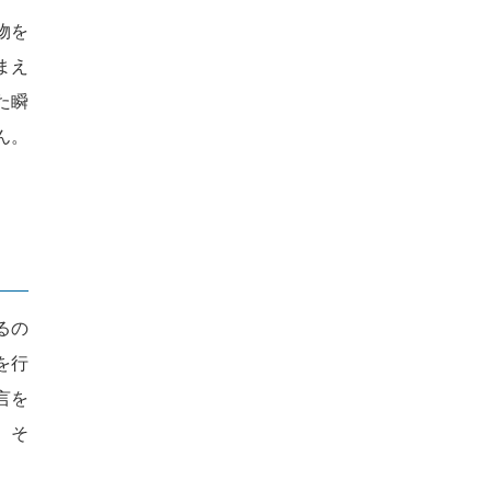
物を
まえ
た瞬
ん。
るの
を行
言を
。そ