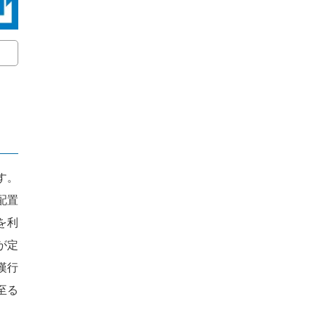
す。
配置
を利
が定
漢行
至る