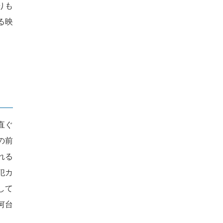
りも
る映
直ぐ
の前
れる
犯カ
して
何台