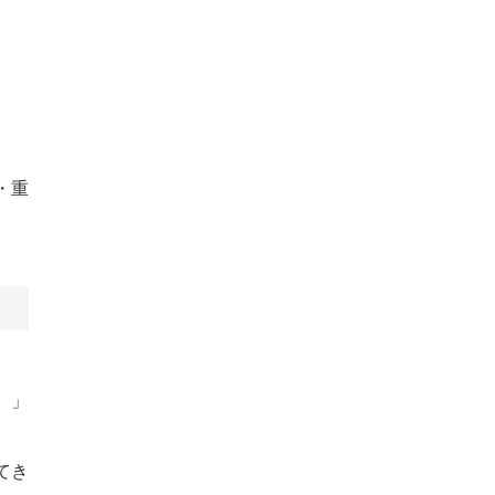
・重
）」
てき