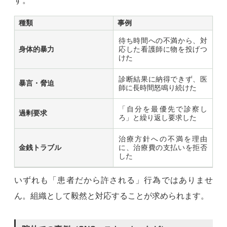
す。
種類
事例
待ち時間への不満から、対
身体的暴力
応した看護師に物を投げつ
けた
診断結果に納得できず、医
暴言・脅迫
師に長時間怒鳴り続けた
「自分を最優先で診察し
過剰要求
ろ」と繰り返し要求した
治療方針への不満を理由
金銭トラブル
に、治療費の支払いを拒否
した
いずれも「患者だから許される」行為ではありませ
ん。組織として毅然と対応することが求められます。