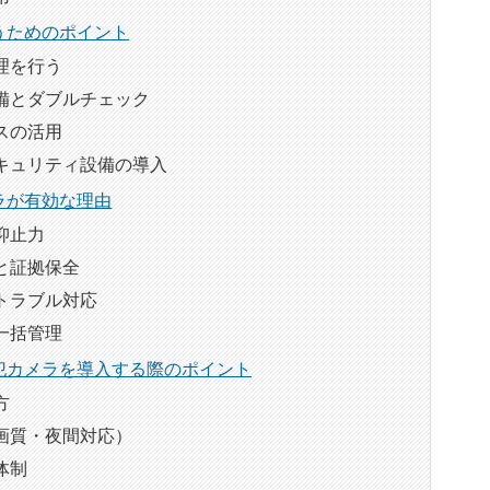
うためのポイント
理を行う
備とダブルチェック
スの活用
キュリティ設備の導入
ラが有効な理由
抑止力
と証拠保全
トラブル対応
一括管理
犯カメラを導入する際のポイント
方
画質・夜間対応）
体制