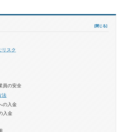
むリスク
業員の安全
方法
への入金
の入金
用