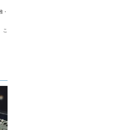
。
難・
、こ