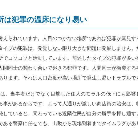
所は犯罪の温床になり易い
考えられています。人目のつかない場所であれば犯罪が露見す
タイプの犯罪は、発覚しない限り大きな問題に発展しません。
所でコソコソと活動しています。前述したタイプの犯罪が多い
人間同士の関わり合いで起きる犯罪です。人間同士が衝突する
あります。それは人口密度が高い場所で発生し易いトラブルで
所は、当事者だけでなく目撃した住人のモラルの低下にも影響
る事があるからです。よって人通りが激しい商店街の治安は、
発していると、関わっている近隣住民が自分の勝手を押し通す
である警察に任せても、出動から現場到着までタイムラグがあ