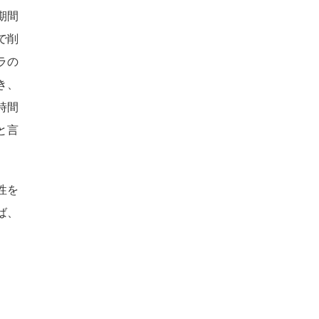
期間
で削
ラの
き、
時間
と言
性を
ば、