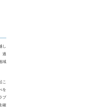
越し
、過
地域
起こ
べを
ラブ
生確