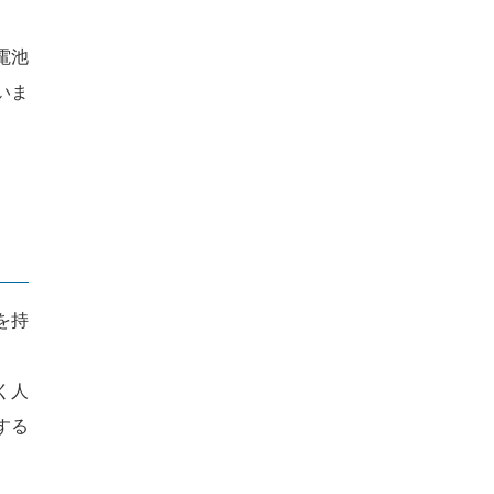
電池
いま
を持
く人
する