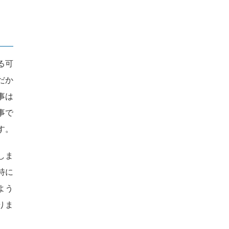
る可
だか
事は
事で
す。
しま
特に
よう
りま