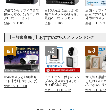
戸建てからオフィスまで
目的や用途に合わせ5種
店舗・オフィス
幅広く対応。定番アナロ
類のカメラから組合せ。
設置の方におす
グHDカメラセット
最新AHDカメラセット
外用IPカメラセ
型番：SET586
型番：SET605
型番：SET683
【一般家庭向け】おすすめ防犯カメラランキング
IP4Kカメラと録画機セ
ミニモニター付きのシン
大人気！累計１
ット【特別戸建て向け】
プルで見やすい防犯カメ
したPC/スマホ
ラ！(PC非対応)
認できるシリー
型番：SETR-600
型番：RD-CIE321P
型番：SET4855