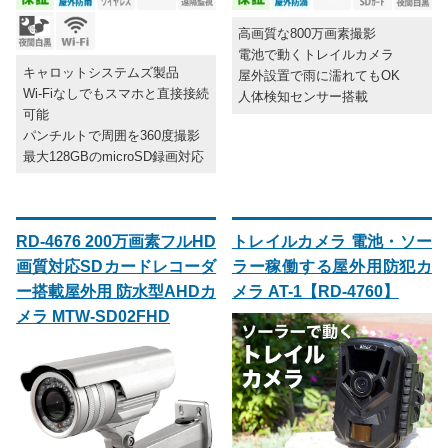
高画質な800万画素撮影
電池で動くトレイルカメラ
キャロットシステムズ製品
屋外設置で雨に濡れてもOK
Wi-Fiなしでもスマホと直接接続
人体検知センサー搭載
可能
パンチルトで周囲を360度撮影
最大128GBのmicroSD録画対応
RD-4676 200万画素フルHD
トレイルカメラ 電池・ソー
画質対応SDカードレコーダ
ラー稼働する屋外用防犯カ
ー搭載屋外用 防水型AHDカ
メラ AT-1【RD-4760】
メラ MTW-SD02FHD