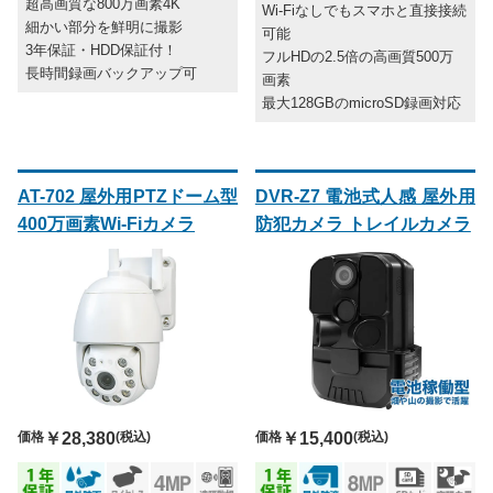
超高画質な800万画素4K
Wi-Fiなしでもスマホと直接接続
細かい部分を鮮明に撮影
可能
3年保証・HDD保証付！
フルHDの2.5倍の高画質500万
長時間録画バックアップ可
画素
最大128GBのmicroSD録画対応
AT-702 屋外用PTZドーム型
DVR-Z7 電池式人感 屋外用
400万画素Wi-Fiカメラ
防犯カメラ トレイルカメラ
価格
￥28,380
(税込)
価格
￥15,400
(税込)