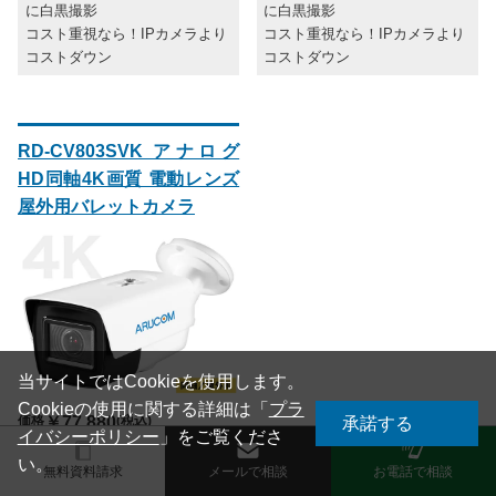
に白黒撮影
に白黒撮影
コスト重視なら！IPカメラより
コスト重視なら！IPカメラより
コストダウン
コストダウン
RD-CV803SVK アナログ
HD同軸4K画質 電動レンズ
屋外用バレットカメラ
当サイトではCookieを使用します。
Cookieの使用に関する詳細は「
プラ
価格
￥77,880
(税込)
承諾する
イバシーポリシー
」をご覧くださ
い。
無料資料請求
メールで相談
お電話で相談