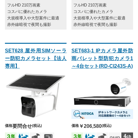
フルHD 210万画素
フルHD 210万画素
コスパに優れたカメラ
コスパに優れたカメラ
大規模導入や大型案件に最適
大規模導入や大型案件に最適
赤外線暗視で夜間も撮影
赤外線暗視で夜間も撮影
SET628 屋外用SIMソーラ
SET683-1 IPカメラ屋外防
ー防犯カメラセット【法人
雨バレット型防犯カメラ1
専用】
～4台セット(RD-CI243S-A)
価格
要問合せ
(税込)
価格
￥206,580
(税込)