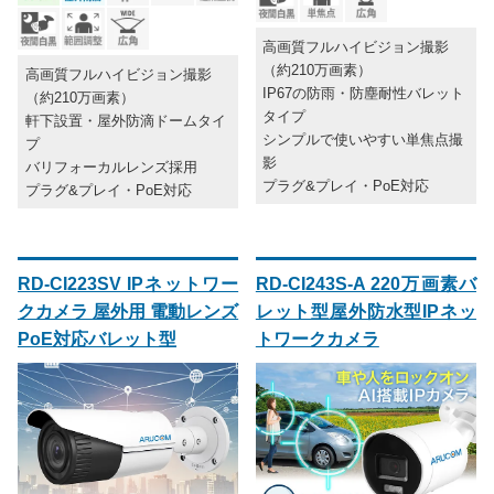
高画質フルハイビジョン撮影
（約210万画素）
高画質フルハイビジョン撮影
IP67の防雨・防塵耐性バレット
（約210万画素）
タイプ
軒下設置・屋外防滴ドームタイ
シンプルで使いやすい単焦点撮
プ
影
バリフォーカルレンズ採用
プラグ&プレイ・PoE対応
プラグ&プレイ・PoE対応
RD-CI223SV IPネットワー
RD-CI243S-A 220万画素バ
クカメラ 屋外用 電動レンズ
レット型屋外防水型IPネッ
PoE対応バレット型
トワークカメラ