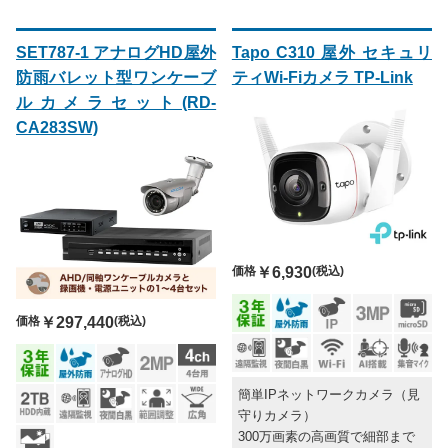
SET787-1 アナログHD屋外
Tapo C310 屋外 セキュリ
防雨バレット型ワンケーブ
ティWi-Fiカメラ TP-Link
ルカメラセット(RD-
CA283SW)
価格
￥6,930
(税込)
価格
￥297,440
(税込)
簡単IPネットワークカメラ（見
守りカメラ）
300万画素の高画質で細部まで