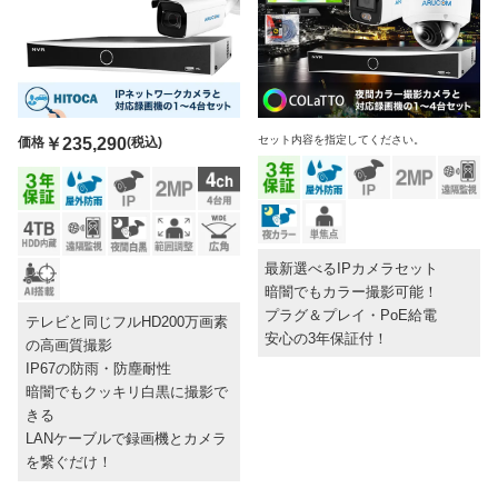
セット内容を指定してください。
価格
￥235,290
(税込)
最新選べるIPカメラセット
暗闇でもカラー撮影可能！
プラグ＆プレイ・PoE給電
テレビと同じフルHD200万画素
安心の3年保証付！
の高画質撮影
IP67の防雨・防塵耐性
暗闇でもクッキリ白黒に撮影で
きる
LANケーブルで録画機とカメラ
を繋ぐだけ！