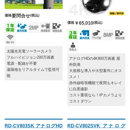
価格
要問合せ
(税込)
価格
￥65,010
(税込)
太陽光充電ソーラーカメラ
フルハイビジョン200万画素
アナログHDの4K800万画素 屋
電源・配線が不要
外防滴
遠隔地をリアルタイムで監視可
大規模な導入や大型案件にオス
能
スメ！
赤外線暗視機能で夜間もキレイ
に白黒撮影
コスト重視なら！IPカメラより
コストダウン
RD-CV803SK アナログHD
RD-CV802SVK アナログ