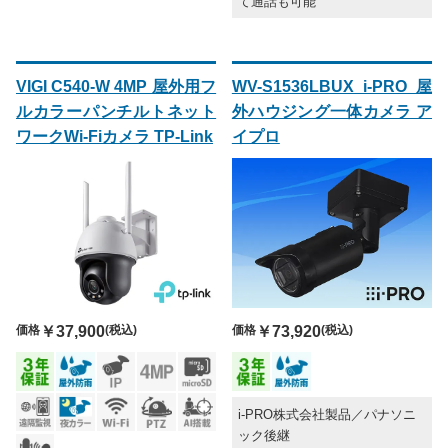
て通話も可能
VIGI C540-W 4MP 屋外用フ
WV-S1536LBUX i-PRO 屋
ルカラーパンチルトネット
外ハウジング一体カメラ ア
ワークWi-Fiカメラ TP-Link
イプロ
価格
￥73,920
(税込)
価格
￥37,900
(税込)
i-PRO株式会社製品／パナソニ
ック後継