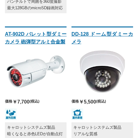
パンチルトで周囲を360度撮影
最大128GBのmicroSD録画対応
AT-902D バレット型ダミー
DD-128 ドーム型ダミーカ
カメラ 砲弾型アルミ合金製
メラ
価格
￥7,700
(税込)
価格
￥5,500
(税込)
キャロットシステムズ製品
キャロットシステムズ製品
暗くなると赤色LEDが自動点灯
リアルな質感