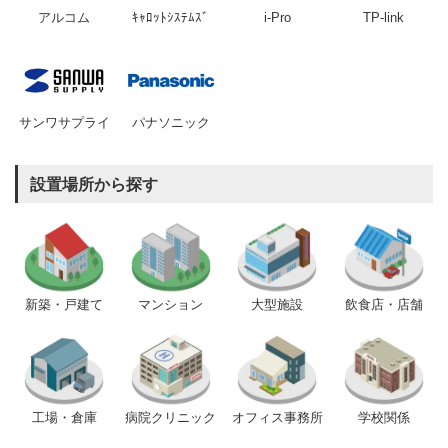
アルコム
ｷｬﾛｯﾄｼｽﾃﾑｽﾞ
i-Pro
TP-link
サンワサプライ
パナソニック
設置場所から探す
新築・戸建て
マンション
大型施設
飲食店・店舗
工場・倉庫
病院クリニック
オフィス事務所
学校関係