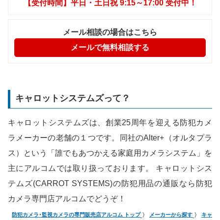
【受付時間】平日・土日祝 9:15～17:00 受付中！
メール相談の場合はこちら
メールで無料相談する
キャロットシステムズって？
キャロットシステムズは、創業25周年を迎える防犯カメ
ラメーカーの老舗の１つです。同社のAlter+（オルタプラ
ス）という「誰でもあつかえる家庭用カメラシステム」を
主にアルコムでは取り扱っております。 キャロットシス
テムズ(CARROT SYSTEMS)の防犯用品の通販なら防犯
カメラ専門店アルコムでどうぞ！
防犯カメラ･監視カメラの専門販売店アルコム トップ
メーカーから探す
キャロ