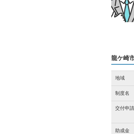
龍ケ崎
地域
制度名
交付申
助成金