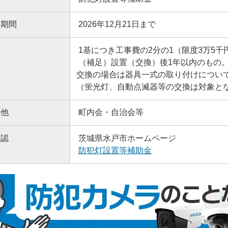
請期間
2026年12月21日まで
1基につき工事費の2分の1（限度3万5千
（補足）設置（交換）後1年以内のもの
交換の場合は器具一式の取り付けについ
（蛍光灯、自動点滅器等の交換は対象と
・他
町内会・自治会等
確認
茨城県水戸市ホームページ
防犯灯設置等補助金