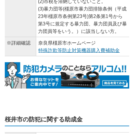
(2)市税を滞納していないこと。
(3)暴力団等(橿原市暴力団排除条例（平成
23年橿原市条例第23号)第2条第1号から
第3号に規定する暴力団、暴力団員及び暴
力団員等をいう。）に該当しない方。
※詳細確認
奈良県橿原市ホームページ
特殊詐欺等防止対策機器購入費補助金
桜井市の防犯に関する助成金