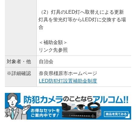
（2）灯具のLED灯へ取替えによる更新
灯具を蛍光灯等からLED灯に交換する場
合
＜補助金額＞
リンク先参照
対象者・他
自治会
※詳細確認
奈良県橿原市ホームページ
LED防犯灯設置補助金制度