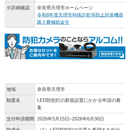
※詳細確認
奈良県天理市ホームページ
令和8年度天理市特殊詐欺等防止対策機器
購入費補助金交
地域
奈良県天理市
制度名
LED防犯灯の新規設置にかかる申請の募
集
交付申請期間
2026年5月15日~2026年6月30日
助成金
（1） LED防犯灯の設置を希望する自治