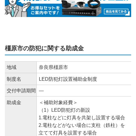
橿原市の防犯に関する助成金
地域
奈良県橿原市
制度名
LED防犯灯設置補助金制度
交付申請期間
―
助成金
＜補助対象経費＞
（1）LED防犯灯の新設
1.電柱などに灯具を共架し設置する場合
2.電柱などがない場合に支柱（鉄柱）を
立てて灯具を設置する場合