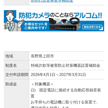
防犯灯設置事業等補助金
地域
長野県上田市
制度名
特殊詐欺等被害防止対策機器設置補助金
交付申請期間
2026年4月1日～2027年3月31日
助成金
＜対象機器＞
(1) 固定電話に接続する自動応答録音装
置
お手持ちの電話機に取り付ける装置で、