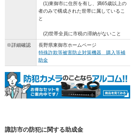
(1)東御市に住所を有し、満65歳以上の
者のみで構成された世帯に属しているこ
と
(2)世帯全員に市税の滞納がないこと
※詳細確認
長野県東御市ホームページ
特殊詐欺等被害防止対策機器 購入等補
助金
諏訪市の防犯に関する助成金