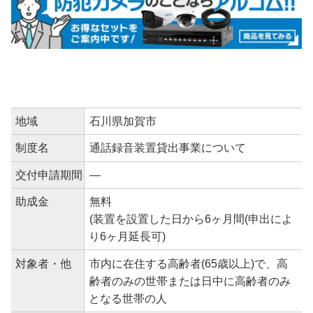
地域
石川県加賀市
制度名
通話録音装置貸出事業について
交付申請期間
―
助成金
無料
(装置を設置した日から6ヶ月間(申出によ
り6ヶ月延長可)
対象者・他
市内に在住する高齢者(65歳以上)で、高
齢者のみの世帯または日中に高齢者のみ
となる世帯の人