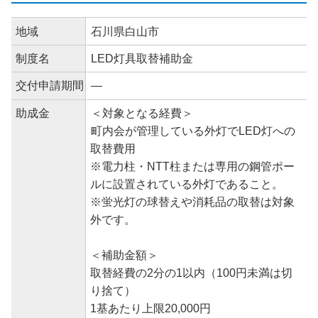
地域
石川県白山市
制度名
LED灯具取替補助金
交付申請期間
―
助成金
＜対象となる経費＞
町内会が管理している外灯でLED灯への
取替費用
※電力柱・NTT柱または専用の鋼管ポー
ルに設置されている外灯であること。
※蛍光灯の球替えや消耗品の取替は対象
外です。
＜補助金額＞
取替経費の2分の1以内（100円未満は切
り捨て）
1基あたり上限20,000円