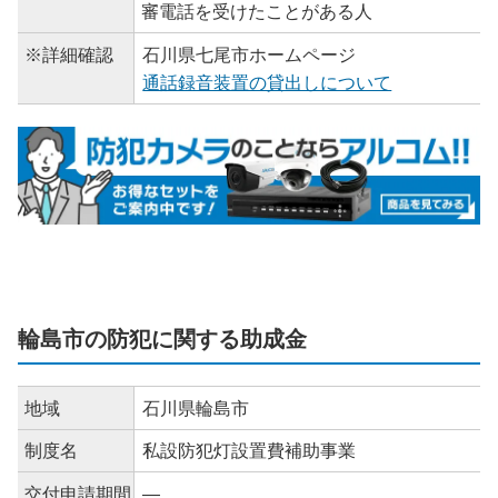
審電話を受けたことがある人
※詳細確認
石川県七尾市ホームページ
通話録音装置の貸出しについて
輪島市の防犯に関する助成金
地域
石川県輪島市
制度名
私設防犯灯設置費補助事業
交付申請期間
―