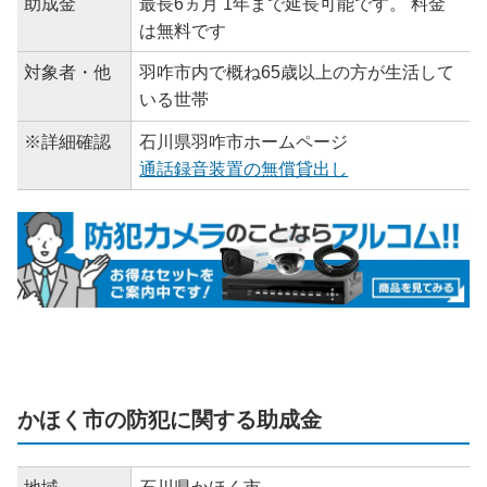
助成金
最長6ヵ月 1年まで延長可能です。 料金
は無料です
対象者・他
羽咋市内で概ね65歳以上の方が生活して
いる世帯
※詳細確認
石川県羽咋市ホームページ
通話録音装置の無償貸出し
かほく市の防犯に関する助成金