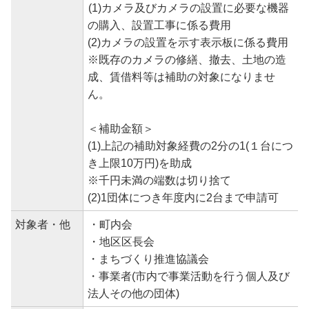
(1)カメラ及びカメラの設置に必要な機器
の購入、設置工事に係る費用
(2)カメラの設置を示す表示板に係る費用
※既存のカメラの修繕、撤去、土地の造
成、賃借料等は補助の対象になりませ
ん。
＜補助金額＞
(1)上記の補助対象経費の2分の1(１台につ
き上限10万円)を助成
※千円未満の端数は切り捨て
(2)1団体につき年度内に2台まで申請可
対象者・他
・町内会
・地区区長会
・まちづくり推進協議会
・事業者(市内で事業活動を行う個人及び
法人その他の団体)