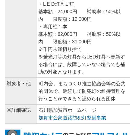
・L E D灯具１灯
基本額：24,000円 補助率：50%以
内 限度額：12,000円
・専用柱１本
基本額：62,000円 補助率：50%以
内 限度額：31,000円
※千円未満切り捨て
※蛍光灯等の灯具からLED灯具へ更新す
る場合には、故障していない場合でも補
助の対象となります。
対象者・他
町内会、まちづくり推進協議会等の公共
的団体で、継続して防犯灯の維持管理を
行うことができると認められる団体
※詳細確認
石川県加賀市ホームページ
加賀市公衆道路防犯灯整備事業