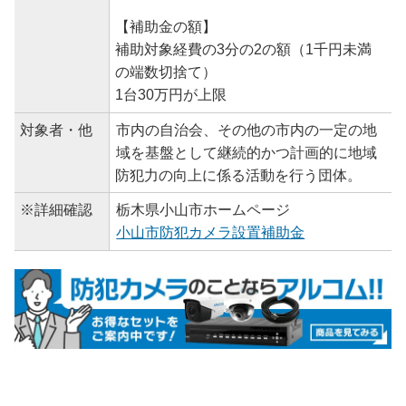
【補助金の額】
補助対象経費の3分の2の額（1千円未満
の端数切捨て）
1台30万円が上限
対象者・他
市内の自治会、その他の市内の一定の地
域を基盤として継続的かつ計画的に地域
防犯力の向上に係る活動を行う団体。
※詳細確認
栃木県小山市ホームページ
小山市防犯カメラ設置補助金