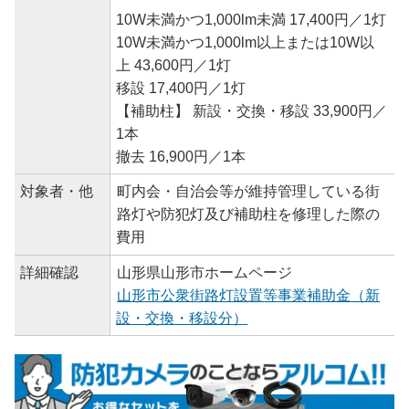
10W未満かつ1,000lm未満 17,400円／1灯
10W未満かつ1,000lm以上または10W以
上 43,600円／1灯
移設 17,400円／1灯
【補助柱】 新設・交換・移設 33,900円／
1本
撤去 16,900円／1本
対象者・他
町内会・自治会等が維持管理している街
路灯や防犯灯及び補助柱を修理した際の
費用
詳細確認
山形県山形市ホームページ
山形市公衆街路灯設置等事業補助金（新
設・交換・移設分）