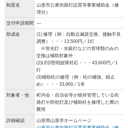
制度名
山形市公衆街路灯設置等事業補助金（修
理分）
交付申請期間
―
助成金
(1) 修理（例：自動点滅器交換、接触不良
調整）・・・13,500円／1灯
※蛍光灯・水銀灯などの管球類のみの
交換は補助対象外
(2)LED照明故障対応・・・43,600円／1
灯
(3)補助柱の修理（例：柱の補強、錆止
め）・・・33,900／1本
対象者・他
町内会・自治会等が維持管理している街
路灯や防犯灯及び補助柱を修理した際の
費用
詳細確認
山形県山形市ホームページ
山形市公衆街路灯設置等事業補助金（修