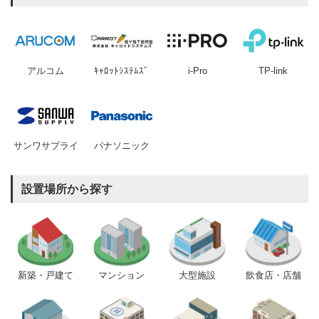
アルコム
ｷｬﾛｯﾄｼｽﾃﾑｽﾞ
i-Pro
TP-link
サンワサプライ
パナソニック
設置場所から探す
新築・戸建て
マンション
大型施設
飲食店・店舗