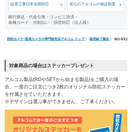
設置工事日本全国対応
安心のアルコムの保証制度
銀行振込・代金引換・コンビニ決済・
各種カード・分割払い・掛売対応（法人様）
防犯カメラ･監視カメラの専門販売店アルコム トップ
販売終了製品
WJ-NX2
対象商品の場合はステッカープレゼント
アルコム製品(RDやSETから始まる製品)をご購入の場
合、一度のご注文につき2枚のオリジナル防犯ステッカー
を付属させていただきます。
※デザインは選ぶ事ができません、ご了承ください。