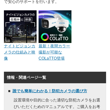
で安心のサポートを行います。
ナイトビジョンカ
最新！夜間カラー
メラの仕組みと映
撮影が可能な
像
COLaTTO登場
情報・関連ページ一覧
誰でも簡単にわかる！防犯カメラの選び方
設置環境や目的に合った適切な防犯カメラをお選
びいただくためのマニュアルです。ご購入をお考