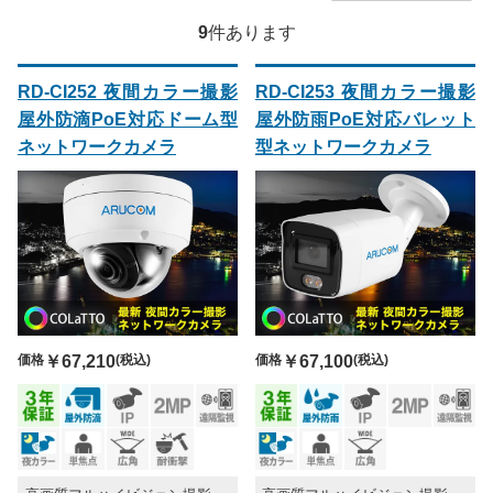
9
件あります
RD-CI252 夜間カラー撮影
RD-CI253 夜間カラー撮影
屋外防滴PoE対応ドーム型
屋外防雨PoE対応バレット
ネットワークカメラ
型ネットワークカメラ
価格
￥67,210
(税込)
価格
￥67,100
(税込)