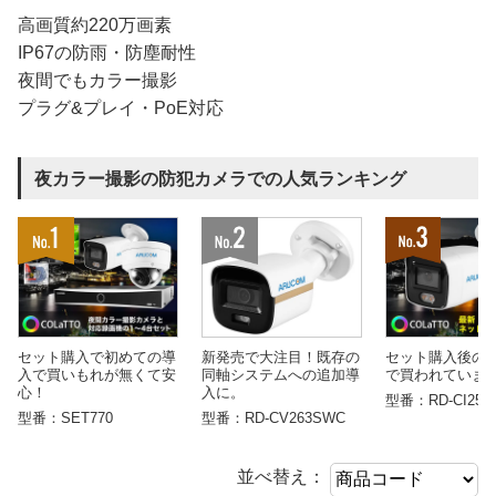
高画質約220万画素
IP67の防雨・防塵耐性
夜間でもカラー撮影
プラグ&プレイ・PoE対応
夜カラー撮影の防犯カメラでの人気ランキング
セット購入で初めての導
新発売で大注目！既存の
セット購入後の
入で買いもれが無くて安
同軸システムへの追加導
で買われていま
心！
入に。
型番：RD-CI253
型番：SET770
型番：RD-CV263SWC
並べ替え：