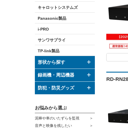
キャロットシステムズ
Panasonic製品
i-PRO
サンワサプライ
TP-link製品
形状から探す
ドーム型カメラ
録画機・周辺機器
RD-RN
ボックス型カメラ
デジタルレコーダー
防犯・防災グッズ
バレット型カメラ
モニター
防犯グッズ
その他形状のカメラ
お悩みから選ぶ
ハウジング
防災グッズ
泥棒や車のいたずらを監視
ブラケット
ダミーカメラ
音声と映像を残したい