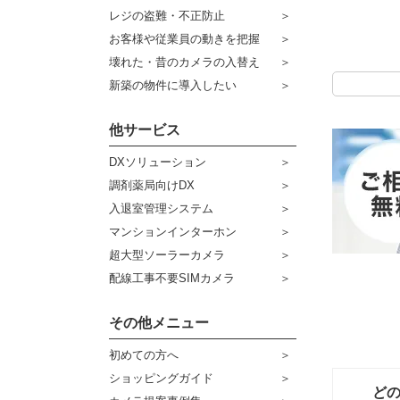
ケーブル
センサーライト・アラーム
レジの盗難・不正防止
お客様や従業員の動きを把握
コネクター
防犯ステッカー
壊れた・昔のカメラの入替え
その他周辺機器
宅配ボックス
新築の物件に導入したい
アウトレット品
他サービス
販売終了商品
DXソリューション
調剤薬局向けDX
入退室管理システム
マンションインターホン
超大型ソーラーカメラ
配線工事不要SIMカメラ
その他メニュー
初めての方へ
ショッピングガイド
ど