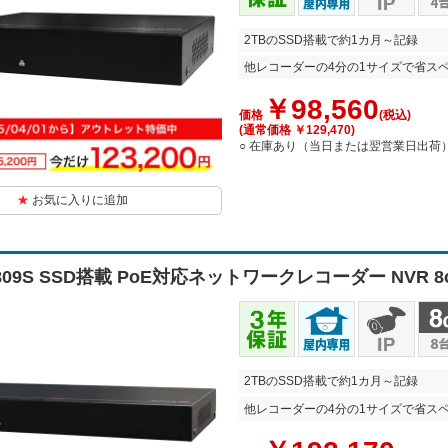
2TBのSSD搭載で約1カ月～記録
他レコーダーの4分の1サイズで省ス
￥98,560
価格
(税込)
(通常価格 ￥129,470)
○ 在庫あり（当日または翌営業日出荷
お気に入りに追加
2809S SSD搭載 PoE対応ネットワークレコーダー NVR 8c
2TBのSSD搭載で約1カ月～記録
他レコーダーの4分の1サイズで省ス