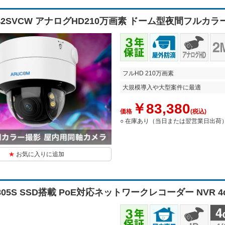
242SVCW アナログHD210万画素 ドーム型夜間フル
フルHD 210万画素
大規模導入や大型案件に最適
￥83,380
価格
(税込)
○ 在庫あり（当日または翌営業日出荷
お気に入りに追加
2805S SSD搭載 PoE対応ネットワークレコーダー NVR 4c