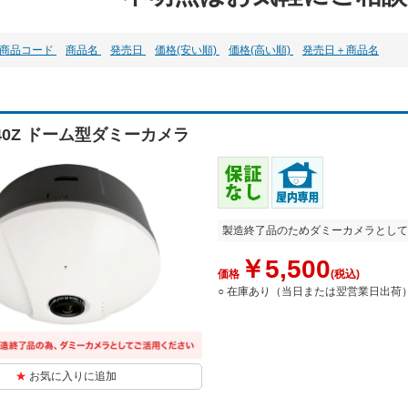
商品コード
商品名
発売日
価格(安い順)
価格(高い順)
発売日＋商品名
240Z ドーム型ダミーカメラ
製造終了品のためダミーカメラとして
￥5,500
価格
(税込)
○ 在庫あり（当日または翌営業日出荷
お気に入りに追加