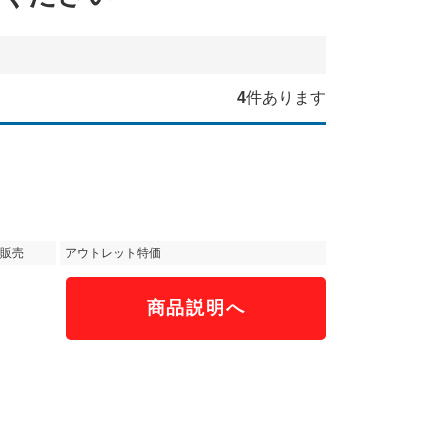
4
件あります
販売
アウトレット特価
商品説明へ
）