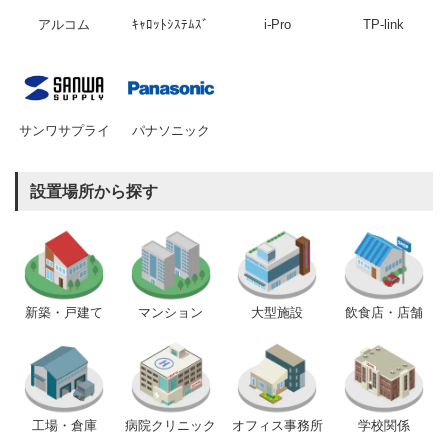
アルコム
ｷｬﾛｯﾄｼｽﾃﾑｽﾞ
i-Pro
TP-link
サンワサプライ
パナソニック
設置場所から探す
新築・戸建て
マンション
大型施設
飲食店・店舗
工場・倉庫
病院クリニック
オフィス事務所
学校関係