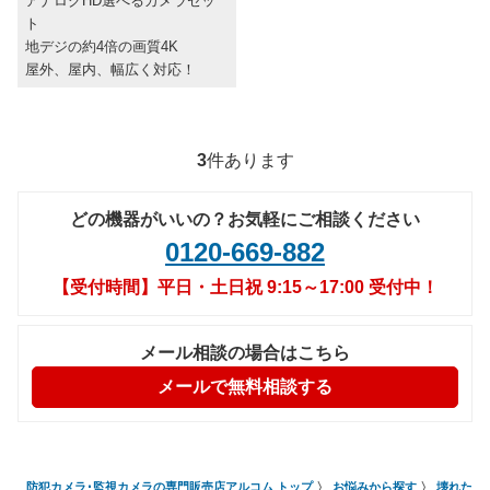
アナログHD選べるカメラセッ
ト
地デジの約4倍の画質4K
屋外、屋内、幅広く対応！
3
件あります
どの機器がいいの？お気軽にご相談ください
0120-669-882
【受付時間】平日・土日祝 9:15～17:00 受付中！
メール相談の場合はこちら
メールで無料相談する
防犯カメラ･監視カメラの専門販売店アルコム トップ
お悩みから探す
壊れたカ