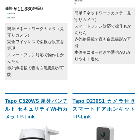
価格
￥11,880
(税込)
簡単IPネットワークカメラ（見
守りカメラ）
スマートフォン対応で操作もか
簡単IPネットワークカメラ（見
んたん
守りカメラ）
赤外線搭載で夜も白黒撮影が可
完全ワイヤレスで柔軟な設置を
能
実現
本体モニター付きで通信がわか
スマートフォン対応で操作もか
りやすく進化
んたん
赤外線搭載で夜も白黒撮影が可
能
Tapo C520WS 屋外パンチ
Tapo D230S1 カメラ付き
ルト セキュリティWi-Fiカ
スマートドアホンキット
メラ TP-Link
TP-Link