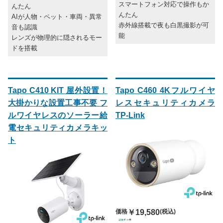
スマートフォン対応で操作もか
んたん
んたん
AIが人物・ペット・車両・異常
赤外線搭載で夜も白黒撮影が可
音も認識
能
レンズが物理的に隠されるモー
ドを搭載
Tapo C410 KIT 屋外設置！
Tapo C460 4Kフルワイヤ
大掛かりな設置工事不要 フ
レスセキュリティカメラ
ルワイヤレスのソーラー給
TP-Link
電セキュリティカメラキッ
ト
価格
￥19,580
(税込)