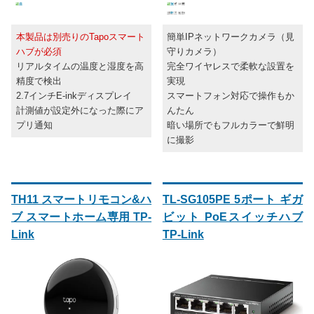
本製品は別売りのTapoスマート
簡単IPネットワークカメラ（見
ハブが必須
守りカメラ）
リアルタイムの温度と湿度を高
完全ワイヤレスで柔軟な設置を
精度で検出
実現
2.7インチE-inkディスプレイ
スマートフォン対応で操作もか
計測値が設定外になった際にア
んたん
プリ通知
暗い場所でもフルカラーで鮮明
に撮影
TH11 スマートリモコン&ハ
TL-SG105PE 5ポート ギガ
ブ スマートホーム専用 TP-
ビット PoEスイッチハブ
Link
TP-Link