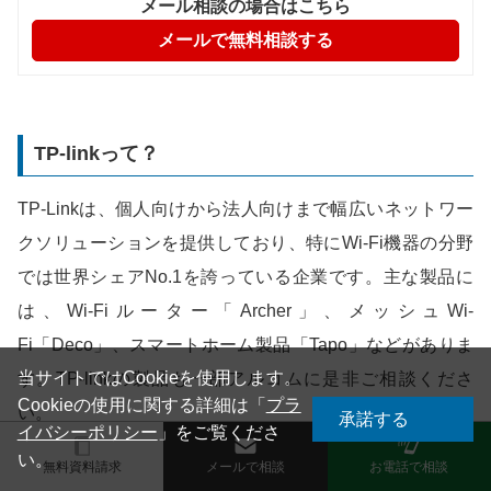
メール相談の場合はこちら
メールで無料相談する
TP-linkって？
TP-Linkは、個人向けから法人向けまで幅広いネットワー
クソリューションを提供しており、特にWi-Fi機器の分野
では世界シェアNo.1を誇っている企業です。主な製品に
は、Wi-Fiルーター「Archer」、メッシュWi-
Fi「Deco」、スマートホーム製品「Tapo」などがありま
当サイトではCookieを使用します。
す。TP-linkの製品も一部アルコムに是非ご相談くださ
Cookieの使用に関する詳細は「
プラ
い。
承諾する
イバシーポリシー
」をご覧くださ
い。
無料資料請求
メールで相談
お電話で相談