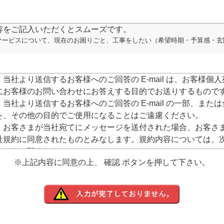
容をご記入いただくとスムーズです。
サービスについて、現在のお困りごと、工事をしたい（希望時期・予算感・玄
．当社より送信するお客様へのご回答の E-mail は、お客様個人
にお客様のお問い合わせにお答えする目的でお送りするもので
．当社より送信するお客様へのご回答の E-mail の一部、または
を、その他の目的でご使用になることはご遠慮ください。
．お客さまが当社宛てにメッセージを送付された場合、お客さ
社規約に同意されたものとみなします。規約内容については、
ージをご覧ください。
※上記内容に同意の上、 確認 ボタンを押して下さい。
ttps://www.arucom.ne.jp/rule/index.html
．E-mailでのご回答が不達の場合またはご質問の内容によって
での確認や電話・Fax・郵送でのご回答をさせて頂きますので
電話番号、Fax番号や名前、住所等のご記入をお願いいたしま
．お客様にご記入いただきました個人情報につきましては、当
任をもって管理し、お客様へのご回答にのみ使用させて頂きま