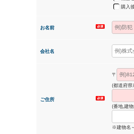
購入
お名前
会社名
〒
(都道府県
ご住所
(番地,建物
※建物名