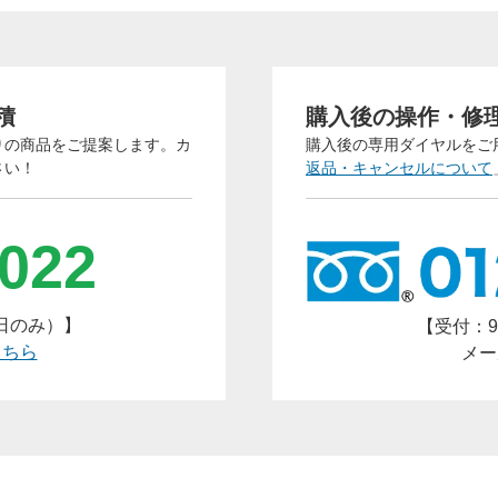
三者への開示や他の目的での使用はいたしません。当社プライ
ポリシーにつきましては次のページをご覧ください。
→
https://www.arucom.ne.jp/policy/index.html
．土日・祝祭日を挟んだ場合およびご質問の内容によっては、
積
購入後の操作・修
までに日数がかかる場合がございます。予めご了承ください。
りの商品をご提案します。カ
購入後の専用ダイヤルをご
さい！
返品・キャンセルについて
-022
平日のみ）】
【受付：9
こちら
メー