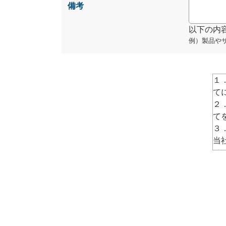
備考
以下の内
例）製品や
１
て
２
て
３
当
ペ
→
h
４
話
ず
５
責