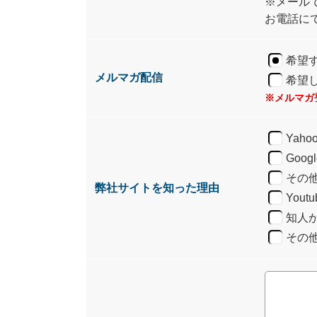
※メール
お電話に
希望
メルマガ配信
希望
※メルマガ
Yah
Goo
その
弊社サイトを知った理由
You
知人
その他